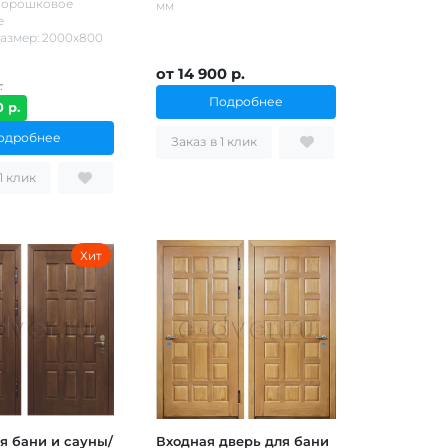
Порошковое
мм
е
азмер: 2000х800
от 14 900 р.
.
Подробнее
 р.
одробнее
Заказ в 1 клик
Заказ в 1 клик
Хит
я бани и сауны/
Входная дверь для бани