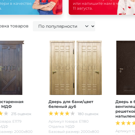
тери в качестве. До 11
или напишите нам в чат. До
.
11 августа.
вка товаров
остаренная
Дверь для бани/цвет
Дверь в 
й МДФ
беленый дуб
вентиля
решетко
215 оценок
180 оценок
напылен
овара: Е1179
Артикул товара: Е1180
 МДФ
Отделка: МДФ
Артикул то
размер: 2000х800
Базовый размер: 2000х800