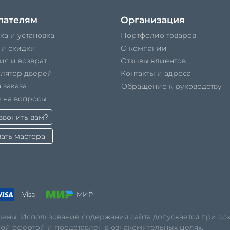
пателям
Организация
ка и установка
Портфолио товаров
 и скидки
О компании
ия и возврат
Отзывы клиентов
улятор дверей
Контакты и адреса
 заказа
Обращение к руководству
 на вопросы
вонить вам?
ать мастера
Visa
МИР
ищены. Использование содержания сайта допускается при с
ной офертой и представлен в ознакомительных целях.