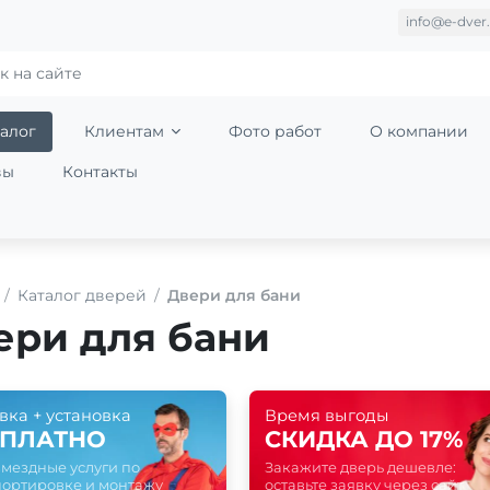
info@e-dver.
алог
Клиентам
Фото работ
О компании
вы
Контакты
Каталог дверей
Двери для бани
ери для бани
вка + установка
Время выгоды
СПЛАТНО
СКИДКА ДО 17%
мездные услуги по
Закажите дверь дешевле:
портировке и монтажу
оставьте заявку через сайт