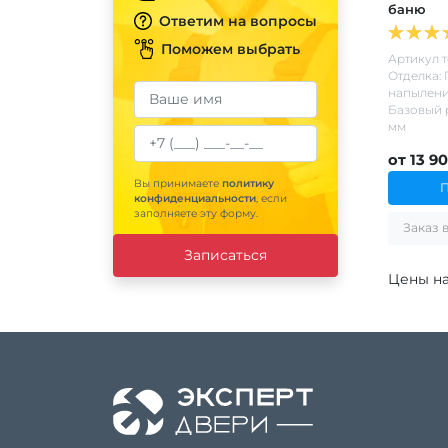
баню
Ответим на вопросы
Поможем выбрать
Артикул т
Отделка:
напылен
Базовый 
мм
от 13 90
Вы принимаете
политику
конфиденциальности
, если
заполняете эту форму.
Записаться
Цены на