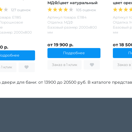
МДФ/цвет натуральный
цвет оре
127 оценок
105 оценок
овара: Е1185
Артикул товара: Е1184
Артикул то
 Порошковое
Отделка: МДФ
Отделка: 
ие
Базовый размер: 2000х800
Базовый р
размер: 2000х800
мм
мм
от 19 900 р.
от 18 50
0 р.
Подробнее
П
Подробнее
Заказ в 1 клик
Заказ в 1 клик
 двери для бани: от
13900
до
20500
руб. В каталоге предста