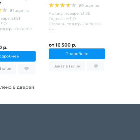
х
60 оценок
81 оценка
Артикул товара: Е1186
вара: Е1181
Отделка: МДФ
МДФ
Базовый размер: 2000х800
азмер: 2000х800
мм
от 16 500 р.
0 р.
Подробнее
одробнее
Заказ в 1 клик
Заказ в 1 клик
влено 8 дверей.