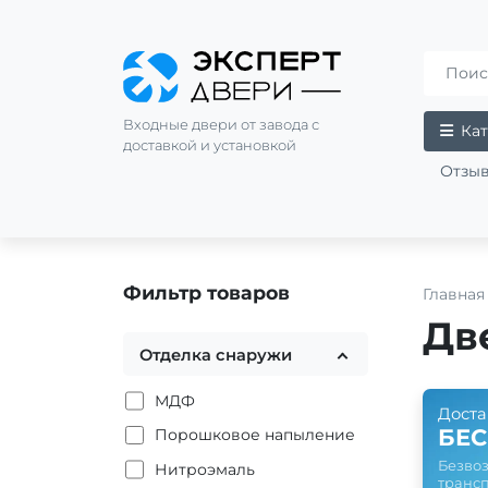
Входные двери от завода с
Кат
доставкой и установкой
Отзы
Фильтр товаров
Главная
Дв
Отделка снаружи
МДФ
Доста
БЕ
Порошковое напыление
Безвоз
Нитроэмаль
транс