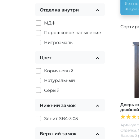
без по
августа
Отделка внутри
МДФ
Сортиро
Порошковое напыление
Нитроэмаль
Цвет
Коричневый
Натуральный
Серый
Дверь с
Нижний замок
двойно
Зенит ЗВ4-3.03
Артикул т
Отделка:
Верхний замок
Базовый 