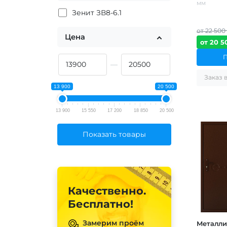
мм
Зенит ЗВ8-6.1
от 22 500 
Цена
от 20 5
—
13 900
20 500
13 900
15 550
17 200
18 850
20 500
Показать товары
Качественно.
Бесплатно!
Замерим проём
Металли