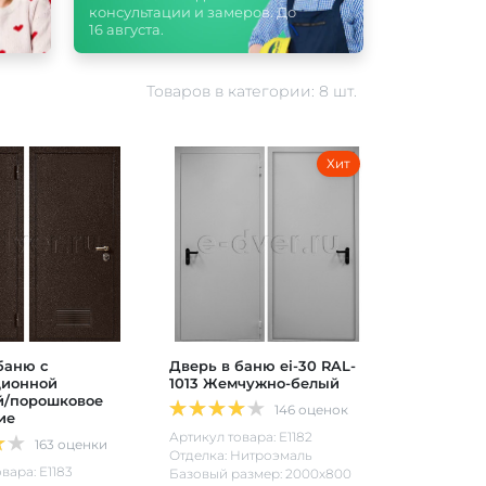
консультации и замеров. До
16 августа.
Товаров в категории: 8 шт.
Хит
баню с
Дверь в баню ei-30 RAL-
ционной
1013 Жемчужно-белый
й/порошковое
146 оценок
ие
Артикул товара: Е1182
163 оценки
Отделка: Нитроэмаль
вара: Е1183
Базовый размер: 2000х800