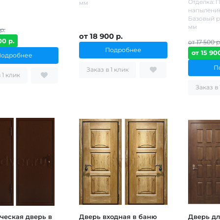
Отделка: 
мм
напылени
Базовый р
мм
р.
от 18 900 р.
00 р.
от 17 500 р
Подробнее
от 15 900
Подробнее
П
Заказ в 1 клик
Заказ в 1 клик
ческая дверь в
Дверь входная в баню
Дверь дл