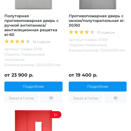
Полуторная
Противопожарная дверь с
противопожарная дверь с
окном/полуторапольная ei-
ручкой антипаника/
30/60
вентиляционная решетка
10 оценок
ei-60
Артикул товара: Е1109
14 оценок
Отделка: Нитроэмаль
Артикул товара: Е1118
Базовый размер: 2000х1300 мм
Отделка: Порошковое
напыление
Базовый размер: 2000х1300 мм
от 23 900 р.
от 19 400 р.
Подробнее
Подробнее
Заказ в 1 клик
Заказ в 1 клик
EI