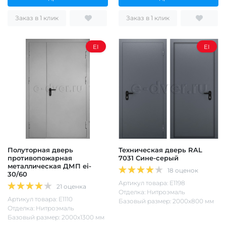
Заказ в 1 клик
Заказ в 1 клик
EI
EI
Полуторная дверь
Техническая дверь RAL
противопожарная
7031 Сине-серый
металлическая ДМП ei-
18 оценок
30/60
Артикул товара: Е1198
21 оценка
Отделка: Нитроэмаль
Артикул товара: Е1110
Базовый размер: 2000х800 мм
Отделка: Нитроэмаль
Базовый размер: 2000х1300 мм