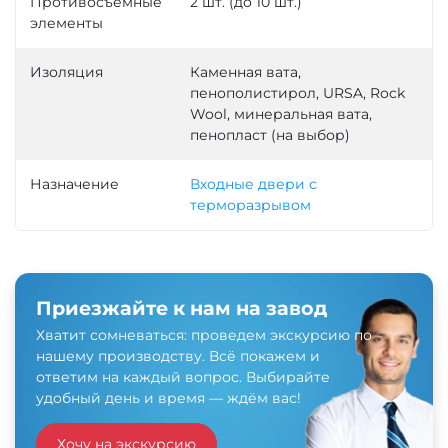
Противосъемные
2 шт. (до 10 шт.)
элементы
Изоляция
Каменная вата,
пенополистирол, URSA, Rock
Wool, минеральная вата,
пенопласт (на выбор)
Назначение
Входные двери с
терморазрывом
Приезжайте к нам на завод
Хватит сомневаться: проведем экскурсию по
нашему производству. Всё покажем и
ответим на каждый вопрос. Выбирайте
удобный день и время — ждём вас!
Хочу на экскурсию