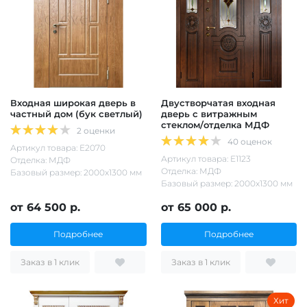
Входная широкая дверь в
Двустворчатая входная
частный дом (бук светлый)
дверь с витражным
стеклом/отделка МДФ
2 оценки
40 оценок
Артикул товара: Е2070
Артикул товара: Е1123
Отделка: МДФ
Отделка: МДФ
Базовый размер: 2000х1300 мм
Базовый размер: 2000х1300 мм
от 64 500 р.
от 65 000 р.
Подробнее
Подробнее
Заказ в 1 клик
Заказ в 1 клик
Хит