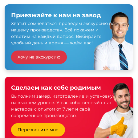
Приезжайте к нам на завод
Хватит сомневаться: проведем экскурсию по
нашему производству. Всё покажем и
ответим на каждый вопрос. Выбирайте
удобный день и время — ждём вас!
Хочу на экскурсию
Сделаем как себе родимым
Выполним замер, изготовление и установку
на высшем уровне. У нас собственный штат
мастеров с опытом от 7 лет и своё
современное производство.
Перезвоните мне