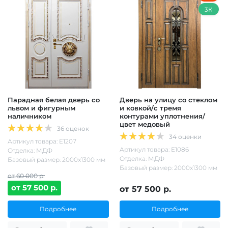
3К
Парадная белая дверь со
Дверь на улицу со стеклом
львом и фигурным
и ковкой/с тремя
наличником
контурами уплотнения/
цвет медовый
36 оценок
34 оценки
Артикул товара: Е1207
Артикул товара: Е1086
Отделка: МДФ
Отделка: МДФ
Базовый размер: 2000х1300 мм
Базовый размер: 2000х1300 мм
от 60 000 р.
от 57 500 р.
от 57 500 р.
Подробнее
Подробнее