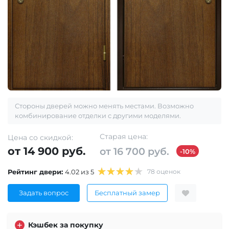
Стороны дверей можно менять местами. Возможно
комбинирование отделки с другими моделями.
Старая цена:
Цена со скидкой:
от 14 900 руб.
от 16 700 руб.
-10%
Рейтинг двери:
4.02 из 5
78 оценок
Задать вопрос
Бесплатный замер
Кэшбек за покупку