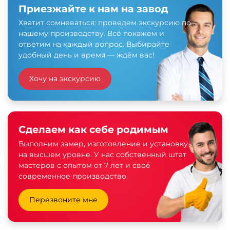
Приезжайте к нам на завод
Хватит сомневаться: проведем экскурсию по
нашему производству. Всё покажем и
ответим на каждый вопрос. Выбирайте
удобный день и время — ждём вас!
Хочу на экскурсию
Сделаем как себе родимым
Выполним замер, изготовление и установку
на высшем уровне. У нас собственный штат
мастеров с опытом от 7 лет и своё
современное производство.
Перезвоните мне