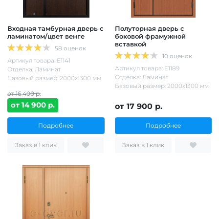
Входная тамбурная дверь с
Полуторная дверь с
ламинатом/цвет венге
боковой фрамужной
вставкой
58 оценок
10 оценок
Артикул товара: Е1141
Артикул товара: Е1189
Отделка: Ламинат
Отделка: Ламинат
Базовый размер: 2000х1300 мм
Базовый размер: 2000х1300 мм
от 16 400 р.
от 14 900 р.
от 17 900 р.
Подробнее
Подробнее
Заказ в 1 клик
Заказ в 1 клик