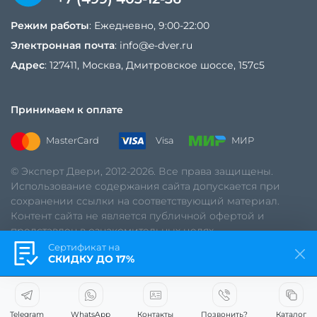
Режим работы
: Ежедневно, 9:00-22:00
Электронная почта
:
info@e-dver.ru
Адрес
: 127411, Москва, Дмитровское шоссе, 157с5
Принимаем к оплате
MasterCard
Visa
МИР
© Эксперт Двери, 2012-2026. Все права защищены.
Использование содержания сайта допускается при
сохранении ссылки на соответствующий материал.
Контент сайта не является публичной офертой и
представлен в ознакомительных целях.
Сертификат на
Политика обработки данных
СКИДКУ ДО 17%
Telegram
WhatsApp
Контакты
Позвонить?
Каталог