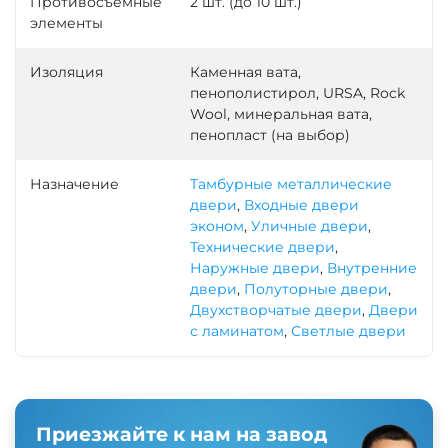
Противосъемные
2 шт. (до 10 шт.)
элементы
Изоляция
Каменная вата,
пенополистирол, URSA, Rock
Wool, минеральная вата,
пенопласт (на выбор)
Назначение
Тамбурные металлические
двери
,
Входные двери
эконом
,
Уличные двери
,
Технические двери
,
Наружные двери
,
Внутренние
двери
,
Полуторные двери
,
Двухстворчатые двери
,
Двери
с ламинатом
,
Светлые двери
Приезжайте к нам на завод