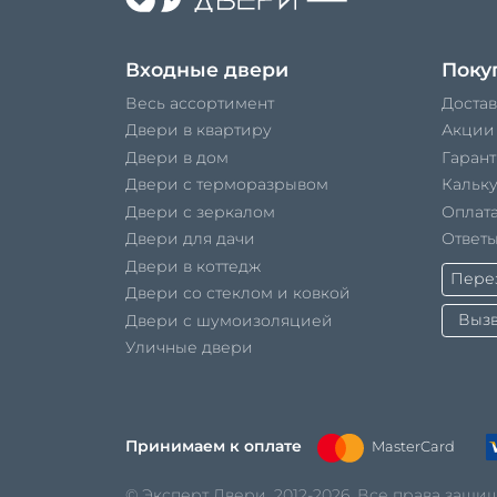
Входные двери
Поку
Весь ассортимент
Достав
Двери в квартиру
Акции
Двери в дом
Гарант
Двери с терморазрывом
Кальк
Двери с зеркалом
Оплата
Двери для дачи
Ответы
Двери в коттедж
Перез
Двери со стеклом и ковкой
Вызв
Двери с шумоизоляцией
Уличные двери
Принимаем к оплате
MasterCard
© Эксперт Двери, 2012-2026. Все права защ