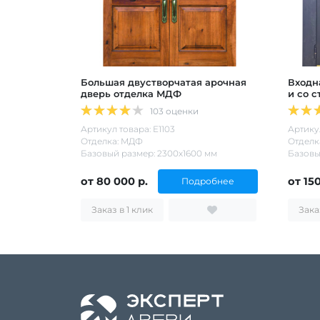
Большая двустворчатая арочная
Входн
дверь отделка МДФ
и со с
103 оценки
Артикул товара: Е1103
Артику
Отделка: МДФ
Отделк
Базовый размер: 2300х1600 мм
Базовы
от 80 000 р.
от 15
Подробнее
Заказ в 1 клик