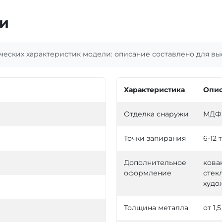
и
еских характеристик модели: описание составлено для выс
Характеристика
Опис
Отделка снаружи
МДФ 
Точки запирания
6-12 
Дополнительное
кова
оформление
стекл
худо
Толщина металла
от 1,