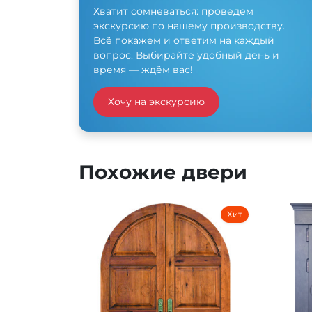
Хватит сомневаться: проведем
экскурсию по нашему производству.
Всё покажем и ответим на каждый
вопрос. Выбирайте удобный день и
время — ждём вас!
Хочу на экскурсию
Похожие двери
Хит