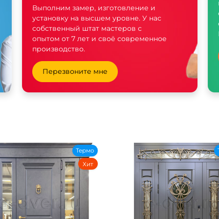
Выполним замер, изготовление и
установку на высшем уровне. У нас
собственный штат мастеров с
опытом от 7 лет и своё современное
производство.
Перезвоните мне
Термо
Хит