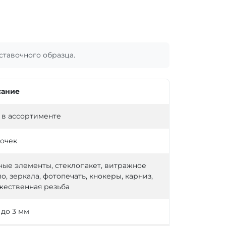
тавочного образца.
ание
в ассортименте
точек
ные элементы, стеклопакет, витражное
о, зеркала, фотопечать, кнокеры, карниз,
жественная резьба
5 до 3 мм