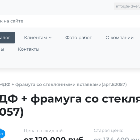
info@e-dver.
алог
Клиентам
Фото работ
О компании
вы
Контакты
МДФ + фрамуга со стеклянными вставками(арт.Е2057)
ДФ + фрамуга со стек
057)
Старая цена:
Цена со скидкой:
мо
от 120 000 руб.
от 134 400 ру