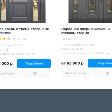
ая дверь с тремя створками
Парадная дверь с ковкой и
теклом
стеклом +термо
0 оценок
1 оценка
Артикул товара: Е2251
л товара: Е2068
Отделка: МДФ
а: МДФ
Базовый размер: 2300х1600 мм
й размер: 2300х1600 мм
от 85 800 р.
0 000 р.
Подробн
Подробнее
Заказ в 1 клик
Заказ в 1 клик