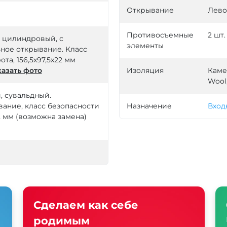
Открывание
Лево
Противосъемные
2 шт.
й, цилиндровый, с
элементы
ное открывание. Класс
ота, 156,5х97,5х22 мм
азать фото
Изоляция
Каме
Wool
й, сувальдный.
ание, класс безопасности
Назначение
Вход
22 мм (возможна замена)
Сделаем как себе
родимым