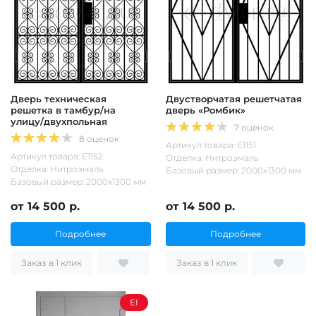
Дверь техническая
Двустворчатая решетчатая
решетка в тамбур/на
дверь «Ромбик»
улицу/двухпольная
7 оценок
8 оценок
Артикул товара: Е1151
Артикул товара: Е1152
Отделка: Нитроэмаль
Отделка: Нитроэмаль
Базовый размер: 2000х1300 мм
Базовый размер: 2000х1300 мм
от 14 500 р.
от 14 500 р.
Подробнее
Подробнее
Заказ в 1 клик
Заказ в 1 клик
EI