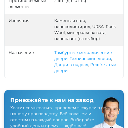
Противосъемные
2 шт. (до 10 шт.)
элементы
Изоляция
Каменная вата,
пенополистирол, URSA, Rock
Wool, минеральная вата,
пенопласт (на выбор)
Назначение
Тамбурные металлические
двери
,
Технические двери
,
Двери в подвал
,
Решётчатые
двери
Приезжайте к нам на завод
Хватит сомневаться: проведем экскурсию по
нашему производству. Всё покажем и
ответим на каждый вопрос. Выбирайте
удобный день и время — ждём вас!