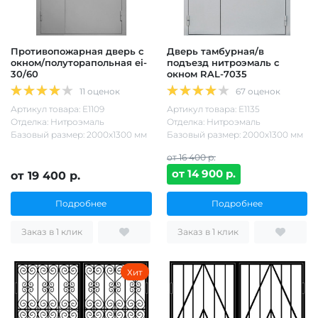
Противопожарная дверь с
Дверь тамбурная/в
окном/полуторапольная ei-
подъезд нитроэмаль с
30/60
окном RAL-7035
11 оценок
67 оценок
Артикул товара: Е1109
Артикул товара: Е1135
Отделка: Нитроэмаль
Отделка: Нитроэмаль
Базовый размер: 2000х1300 мм
Базовый размер: 2000х1300 мм
от 16 400 р.
от 14 900 р.
от 19 400 р.
Подробнее
Подробнее
Заказ в 1 клик
Заказ в 1 клик
Хит