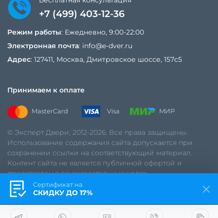
+7 (499) 403-12-36
Режим работы
: Ежедневно, 9:00-22:00
Электронная почта
:
info@e-dver.ru
Адрес
: 127411, Москва, Дмитровское шоссе, 157с5
Принимаем к оплате
MasterCard
Visa
МИР
© Эксперт Двери, 2012-2026. Все права защищены.
Использование содержания сайта допускается при
сохранении ссылки на соответствующий материал.
Контент сайта не является публичной офертой и
представлен в ознакомительных целях.
Сертификат на
Политика обработки данных
СКИДКУ ДО 17%