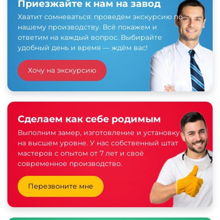
Приезжайте к нам на завод
Хватит сомневаться: проведем экскурсию по
нашему производству. Всё покажем и
ответим на каждый вопрос. Выбирайте
удобный день и время — ждём вас!
Хочу на экскурсию
Сделаем как себе родимым
Выполним замер, изготовление и установку
на высшем уровне. У нас собственный штат
мастеров с опытом от 7 лет и своё
современное производство.
Перезвоните мне