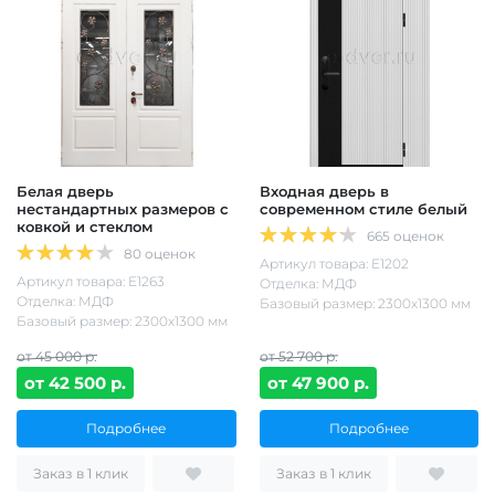
Белая дверь
Входная дверь в
нестандартных размеров с
современном стиле белый
ковкой и стеклом
665 оценок
80 оценок
Артикул товара: Е1202
Артикул товара: Е1263
Отделка: МДФ
Отделка: МДФ
Базовый размер: 2300х1300 мм
Базовый размер: 2300х1300 мм
от 45 000 р.
от 52 700 р.
от 42 500 р.
от 47 900 р.
Подробнее
Подробнее
Заказ в 1 клик
Заказ в 1 клик