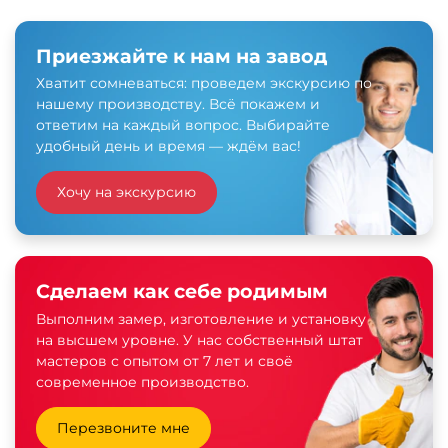
Приезжайте к нам на завод
Хватит сомневаться: проведем экскурсию по
нашему производству. Всё покажем и
ответим на каждый вопрос. Выбирайте
удобный день и время — ждём вас!
Хочу на экскурсию
Сделаем как себе родимым
Выполним замер, изготовление и установку
на высшем уровне. У нас собственный штат
мастеров с опытом от 7 лет и своё
современное производство.
Перезвоните мне