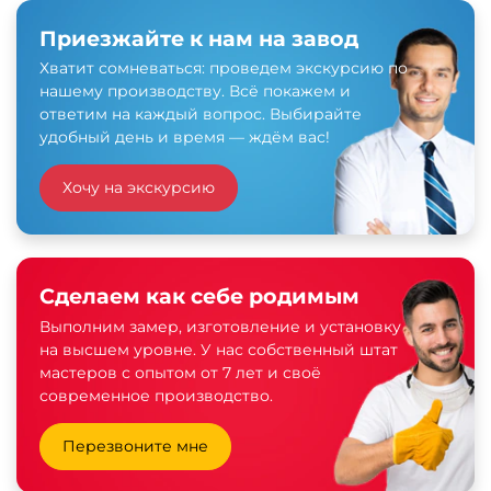
Приезжайте к нам на завод
Хватит сомневаться: проведем экскурсию по
нашему производству. Всё покажем и
ответим на каждый вопрос. Выбирайте
удобный день и время — ждём вас!
Хочу на экскурсию
Сделаем как себе родимым
Выполним замер, изготовление и установку
на высшем уровне. У нас собственный штат
мастеров с опытом от 7 лет и своё
современное производство.
Перезвоните мне