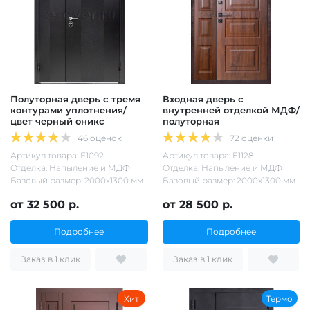
Полуторная дверь с тремя
Входная дверь с
контурами уплотнения/
внутренней отделкой МДФ/
цвет черный оникс
полуторная
46 оценок
72 оценки
Артикул товара: Е1092
Артикул товара: Е1128
Отделка: Напыление и МДФ
Отделка: Напыление и МДФ
Базовый размер: 2000х1300 мм
Базовый размер: 2000х1300 мм
от 32 500 р.
от 28 500 р.
Подробнее
Подробнее
Заказ в 1 клик
Заказ в 1 клик
Хит
Термо