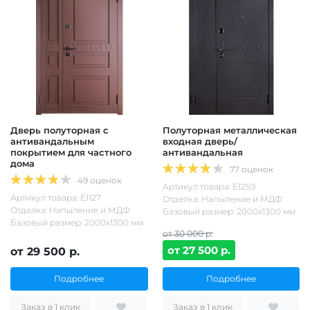
Дверь полуторная с
Полуторная металлическая
антивандальным
входная дверь/
покрытием для частного
антивандальная
дома
77 оценок
49 оценок
Артикул товара: Е1259
Артикул товара: Е1127
Отделка: Напыление и МДФ
Отделка: Напыление и МДФ
Базовый размер: 2000х1300 мм
Базовый размер: 2000х1300 мм
от 30 000 р.
от 27 500 р.
от 29 500 р.
Подробнее
Подробнее
Заказ в 1 клик
Заказ в 1 клик