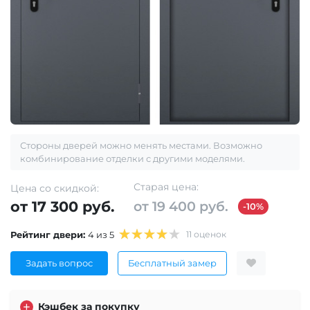
Стороны дверей можно менять местами. Возможно
комбинирование отделки с другими моделями.
Старая цена:
Цена со скидкой:
от 17 300 руб.
от 19 400 руб.
-10%
Рейтинг двери:
4 из 5
11 оценок
Задать вопрос
Бесплатный замер
Кэшбек за покупку