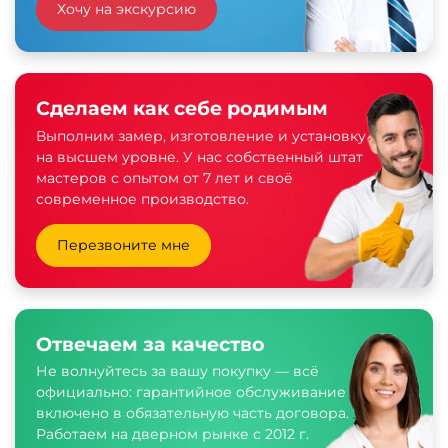
Хочу на экскурсию
Сделаем как себе родимым
Выполним замер, изготовление и установку
на высшем уровне. У нас собственный штат
мастеров с опытом от 7 лет и своё
современное производство.
Перезвоните мне
Отвечаем за качество
Не волнуйтесь за вашу покупку — всё
официально: гарантийное обслуживание
включено в обязательную часть договора.
Работаем на дверном рынке с 2012 г.