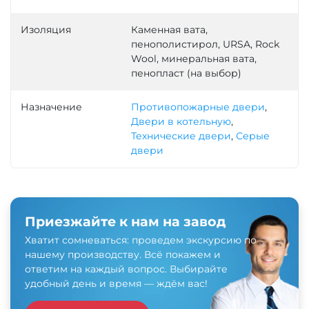
Изоляция
Каменная вата,
пенополистирол, URSA, Rock
Wool, минеральная вата,
пенопласт (на выбор)
Назначение
Противопожарные двери
,
Двери в котельную
,
Технические двери
,
Серые
двери
Приезжайте к нам на завод
Хватит сомневаться: проведем экскурсию по
нашему производству. Всё покажем и
ответим на каждый вопрос. Выбирайте
удобный день и время — ждём вас!