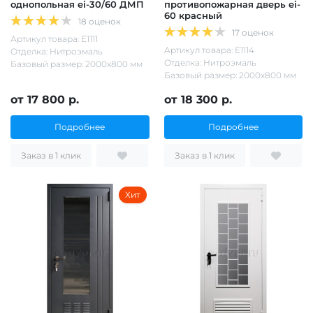
однопольная ei-30/60 ДМП
противопожарная дверь ei-
60 красный
18 оценок
17 оценок
Артикул товара: Е1111
Артикул товара: Е1114
Отделка: Нитроэмаль
Отделка: Нитроэмаль
Базовый размер: 2000х800 мм
Базовый размер: 2000х800 мм
от 17 800 р.
от 18 300 р.
Подробнее
Подробнее
Заказ в 1 клик
Заказ в 1 клик
Хит