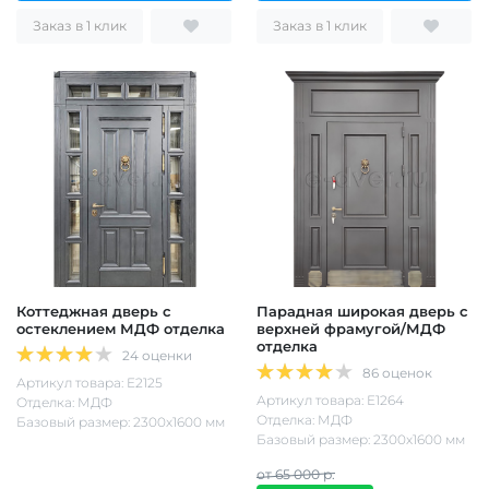
Заказ в 1 клик
Заказ в 1 клик
Коттеджная дверь с
Парадная широкая дверь с
остеклением МДФ отделка
верхней фрамугой/МДФ
отделка
24 оценки
86 оценок
Артикул товара: Е2125
Артикул товара: Е1264
Отделка: МДФ
Отделка: МДФ
Базовый размер: 2300х1600 мм
Базовый размер: 2300х1600 мм
от 65 000 р.