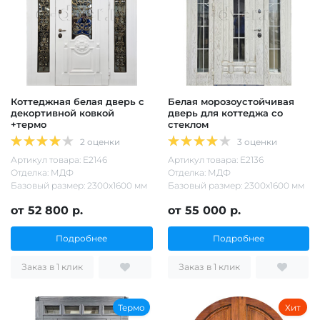
Коттеджная белая дверь с
Белая морозоустойчивая
декортивной ковкой
дверь для коттеджа со
+термо
стеклом
2 оценки
3 оценки
Артикул товара: Е2146
Артикул товара: Е2136
Отделка: МДФ
Отделка: МДФ
Базовый размер: 2300х1600 мм
Базовый размер: 2300х1600 мм
от 52 800 р.
от 55 000 р.
Подробнее
Подробнее
Заказ в 1 клик
Заказ в 1 клик
Термо
Хит