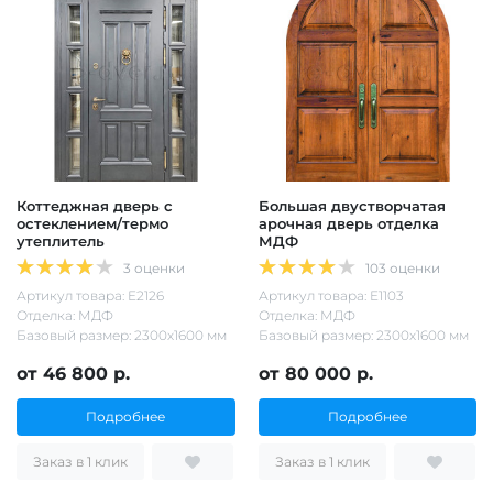
Коттеджная дверь с
Большая двустворчатая
остеклением/термо
арочная дверь отделка
утеплитель
МДФ
3 оценки
103 оценки
Артикул товара: Е2126
Артикул товара: Е1103
Отделка: МДФ
Отделка: МДФ
Базовый размер: 2300х1600 мм
Базовый размер: 2300х1600 мм
от 46 800 р.
от 80 000 р.
Подробнее
Подробнее
Заказ в 1 клик
Заказ в 1 клик