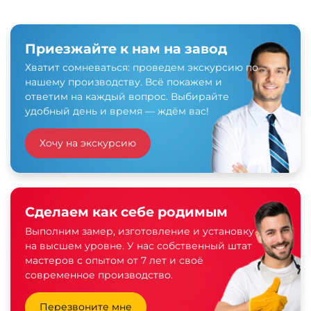
Приезжайте к нам на завод
Хватит сомневаться: проведем экскурсию по
нашему производству. Всё покажем и
ответим на каждый вопрос. Выбирайте
удобный день и время — ждём вас!
Хочу на экскурсию
Сделаем как себе родимым
Выполним замер, изготовление и установку
на высшем уровне. У нас собственный штат
мастеров с опытом от 7 лет и своё
современное производство.
Перезвоните мне