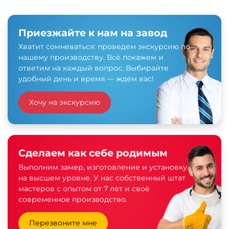
Приезжайте к нам на завод
Хватит сомневаться: проведем экскурсию по
нашему производству. Всё покажем и
ответим на каждый вопрос. Выбирайте
удобный день и время — ждём вас!
Хочу на экскурсию
Сделаем как себе родимым
Выполним замер, изготовление и установку
на высшем уровне. У нас собственный штат
мастеров с опытом от 7 лет и своё
современное производство.
Перезвоните мне