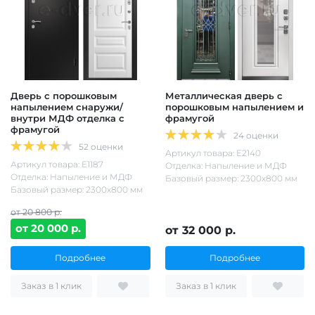
Дверь с порошковым
Металлическая дверь с
напылением снаружи/
порошковым напылением и
внутри МДФ отделка с
фрамугой
фрамугой
24 оценки
52 оценки
Артикул товара: Е2140
Артикул товара: Е1187
Отделка: Напыление и МДФ
Отделка: Напыление и МДФ
Базовый размер: 2300х800 мм
Базовый размер: 2300х800 мм
от 20 800 р.
от 20 000 р.
от 32 000 р.
Подробнее
Подробнее
Заказ в 1 клик
Заказ в 1 клик