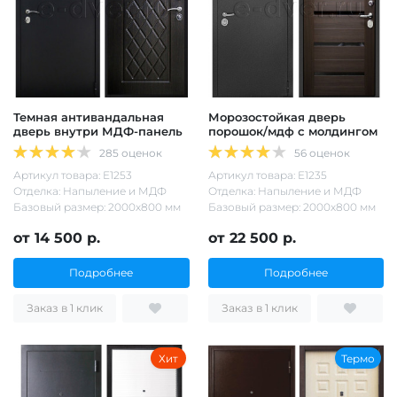
Темная антивандальная
Морозостойкая дверь
дверь внутри МДФ-панель
порошок/мдф с молдингом
285 оценок
56 оценок
Артикул товара: Е1253
Артикул товара: Е1235
Отделка: Напыление и МДФ
Отделка: Напыление и МДФ
Базовый размер: 2000х800 мм
Базовый размер: 2000х800 мм
от 14 500 р.
от 22 500 р.
Подробнее
Подробнее
Заказ в 1 клик
Заказ в 1 клик
Хит
Термо