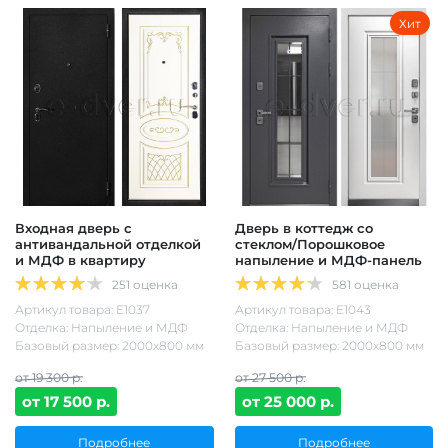
Хит
Входная дверь с
Дверь в коттедж со
антивандальной отделкой
стеклом/Порошковое
и МДФ в квартиру
напыление и МДФ-панель
251 оценка
581 оценка
Артикул товара: Е1037
Артикул товара: Е1043
Отделка: Напыление и МДФ
Отделка: Напыление и МДФ
Базовый размер: 2000х800 мм
Базовый размер: 2000х800 мм
от 19 300 р.
от 27 500 р.
от 17 500 р.
от 25 000 р.
Подробнее
Подробнее