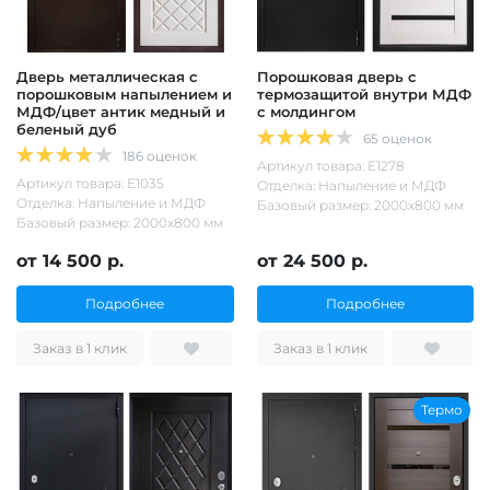
Дверь металлическая с
Порошковая дверь с
порошковым напылением и
термозащитой внутри МДФ
МДФ/цвет антик медный и
с молдингом
беленый дуб
65 оценок
186 оценок
Артикул товара: Е1278
Артикул товара: Е1035
Отделка: Напыление и МДФ
Отделка: Напыление и МДФ
Базовый размер: 2000х800 мм
Базовый размер: 2000х800 мм
от 14 500 р.
от 24 500 р.
Подробнее
Подробнее
Заказ в 1 клик
Заказ в 1 клик
Термо