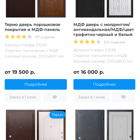
Термо дверь порошковое
МДФ дверь с молдингом/
покрытие и МДФ-панель
антивандальная/МДФ/цвет
графитно-черный и белый
117 оценок
124 оценки
Артикул товара: Е1249
Артикул товара: Е1036
Отделка: Напыление и МДФ
Отделка: Напыление и МДФ
Базовый размер: 2000х800 мм
Базовый размер: 2000х800 мм
от 19 500 р.
от 16 000 р.
Подробнее
Подробнее
Заказ в 1 клик
Заказ в 1 клик
Термо