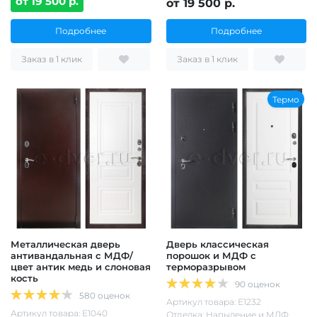
от 19 500 р.
от 19 500 р.
Подробнее
Подробнее
Заказ в 1 клик
Заказ в 1 клик
Термо
Металлическая дверь
Дверь классическая
антивандальная с МДФ/
порошок и МДФ с
цвет антик медь и слоновая
терморазрывом
кость
90 оценок
580 оценок
Артикул товара: Е1232
Артикул товара: Е1040
Отделка: Напыление и МДФ