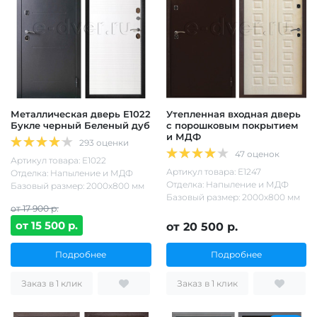
Металлическая дверь Е1022
Утепленная входная дверь
Букле черный Беленый дуб
с порошковым покрытием
и МДФ
293 оценки
47 оценок
Артикул товара: Е1022
Артикул товара: Е1247
Отделка: Напыление и МДФ
Отделка: Напыление и МДФ
Базовый размер: 2000х800 мм
Базовый размер: 2000х800 мм
от 17 900 р.
от 15 500 р.
от 20 500 р.
Подробнее
Подробнее
Заказ в 1 клик
Заказ в 1 клик