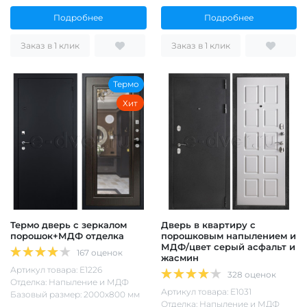
Подробнее
Подробнее
Заказ в 1 клик
Заказ в 1 клик
Термо
Хит
Термо дверь с зеркалом
Дверь в квартиру с
порошок+МДФ отделка
порошковым напылением и
МДФ/цвет серый асфальт и
167 оценок
жасмин
Артикул товара: Е1226
328 оценок
Отделка: Напыление и МДФ
Артикул товара: Е1031
Базовый размер: 2000х800 мм
Отделка: Напыление и МДФ