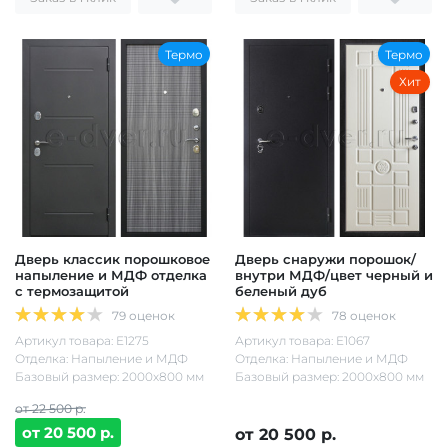
Термо
Термо
Хит
Дверь классик порошковое
Дверь снаружи порошок/
напыление и МДФ отделка
внутри МДФ/цвет черный и
с термозащитой
беленый дуб
79 оценок
78 оценок
Артикул товара: Е1275
Артикул товара: Е1067
Отделка: Напыление и МДФ
Отделка: Напыление и МДФ
Базовый размер: 2000х800 мм
Базовый размер: 2000х800 мм
от 22 500 р.
от 20 500 р.
от 20 500 р.