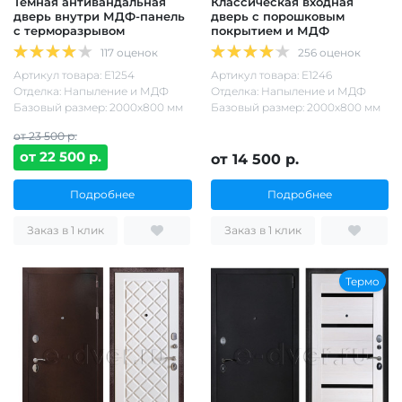
Темная антивандальная
Классическая входная
дверь внутри МДФ-панель
дверь с порошковым
с терморазрывом
покрытием и МДФ
117 оценок
256 оценок
Артикул товара: Е1254
Артикул товара: Е1246
Отделка: Напыление и МДФ
Отделка: Напыление и МДФ
Базовый размер: 2000х800 мм
Базовый размер: 2000х800 мм
от 23 500 р.
от 22 500 р.
от 14 500 р.
Подробнее
Подробнее
Заказ в 1 клик
Заказ в 1 клик
Термо