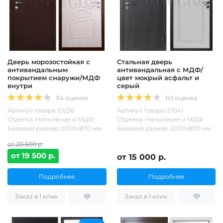
Дверь морозостойкая с
Стальная дверь
антивандальным
антивандальная с МДФ/
покрытием снаружи/МДФ
цвет мокрый асфальт и
внутри
серый
114 оценок
141 оценка
Артикул товара: Е1236
Артикул товара: Е1041
Отделка: Напыление и МДФ
Отделка: Напыление и МДФ
Базовый размер: 2000х800 мм
Базовый размер: 2000х800 мм
от 20 500 р.
от 19 500 р.
от 15 000 р.
Подробнее
Подробнее
Заказ в 1 клик
Заказ в 1 клик