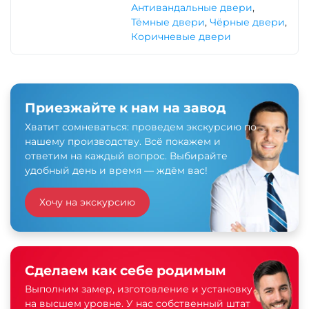
Антивандальные двери
,
Тёмные двери
,
Чёрные двери
,
Коричневые двери
Приезжайте к нам на завод
Хватит сомневаться: проведем экскурсию по
нашему производству. Всё покажем и
ответим на каждый вопрос. Выбирайте
удобный день и время — ждём вас!
Хочу на экскурсию
Сделаем как себе родимым
Выполним замер, изготовление и установку
на высшем уровне. У нас собственный штат