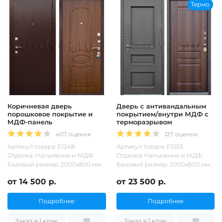
Термо
Коричневая дверь
Дверь с антивандальным
порошковое покрытие и
покрытием/внутри МДФ с
МДФ-панель
терморазрывом
407 оценок
127 оценок
Артикул товара: Е1248
Артикул товара: Е1055
Отделка: Напыление и МДФ
Отделка: Напыление и МДФ
Базовый размер: 2000х800 мм
Базовый размер: 2000х800 мм
от 14 500 р.
от 23 500 р.
Подробнее
Подробнее
Заказ в 1 клик
Заказ в 1 клик