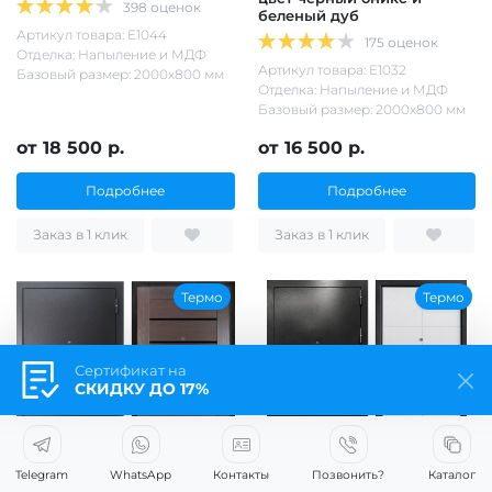
398 оценок
беленый дуб
Артикул товара: Е1044
175 оценок
Отделка: Напыление и МДФ
Артикул товара: Е1032
Базовый размер: 2000х800 мм
Отделка: Напыление и МДФ
Базовый размер: 2000х800 мм
от 18 500 р.
от 16 500 р.
Подробнее
Подробнее
Заказ в 1 клик
Заказ в 1 клик
Термо
Термо
Сертификат на
СКИДКУ ДО 17%
Telegram
WhatsApp
Контакты
Позвонить?
Каталог