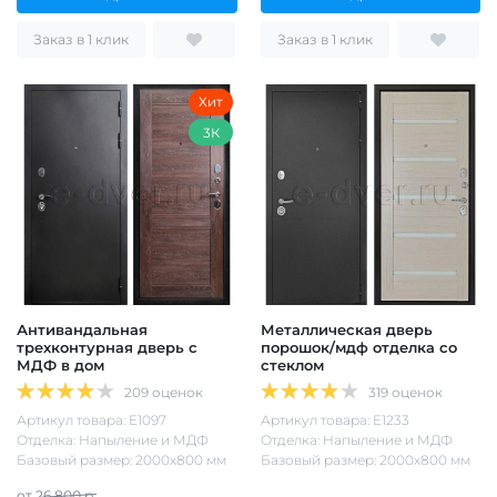
Заказ в 1 клик
Заказ в 1 клик
Хит
3К
Антивандальная
Металлическая дверь
трехконтурная дверь с
порошок/мдф отделка со
МДФ в дом
стеклом
209 оценок
319 оценок
Артикул товара: Е1097
Артикул товара: Е1233
Отделка: Напыление и МДФ
Отделка: Напыление и МДФ
Базовый размер: 2000х800 мм
Базовый размер: 2000х800 мм
от 26 800 р.