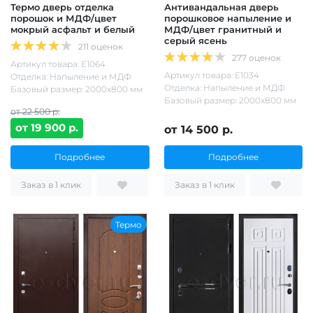
Термо дверь отделка
Антивандальная дверь
порошок и МДФ/цвет
порошковое напыление и
мокрый асфальт и белый
МДФ/цвет гранитный и
серый ясень
211 оценок
277 оценок
Артикул товара: Е1064
Артикул товара: Е1034
Отделка: Напыление и МДФ
Отделка: Напыление и МДФ
Базовый размер: 2000х800 мм
Базовый размер: 2000х800 мм
от 22 500 р.
от 19 900 р.
от 14 500 р.
Подробнее
Подробнее
Заказ в 1 клик
Заказ в 1 клик
Термо