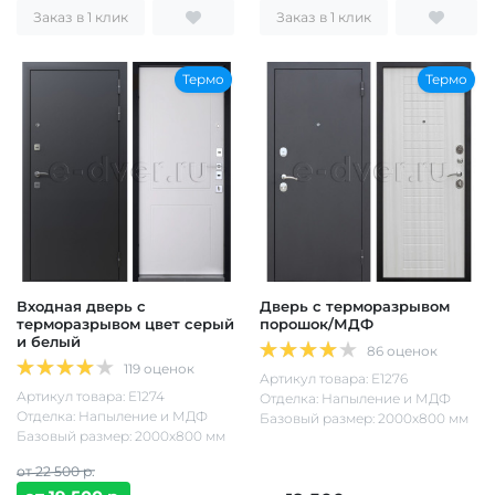
Заказ в 1 клик
Заказ в 1 клик
Термо
Термо
Входная дверь с
Дверь с терморазрывом
терморазрывом цвет серый
порошок/МДФ
и белый
86 оценок
119 оценок
Артикул товара: Е1276
Артикул товара: Е1274
Отделка: Напыление и МДФ
Отделка: Напыление и МДФ
Базовый размер: 2000х800 мм
Базовый размер: 2000х800 мм
от 22 500 р.