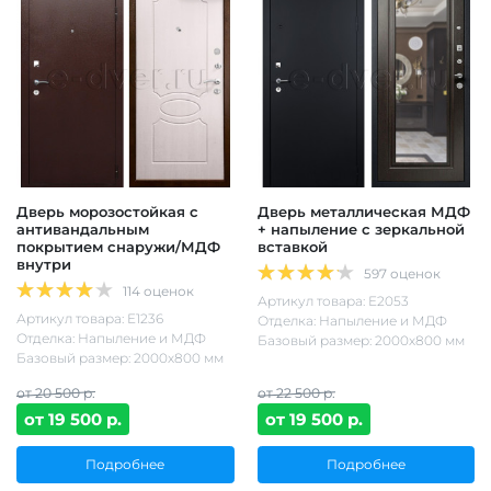
Дверь морозостойкая с
Дверь металлическая МДФ
антивандальным
+ напыление с зеркальной
покрытием снаружи/МДФ
вставкой
внутри
597 оценок
114 оценок
Артикул товара: Е2053
Артикул товара: Е1236
Отделка: Напыление и МДФ
Отделка: Напыление и МДФ
Базовый размер: 2000х800 мм
Базовый размер: 2000х800 мм
от 20 500 р.
от 22 500 р.
от 19 500 р.
от 19 500 р.
Подробнее
Подробнее