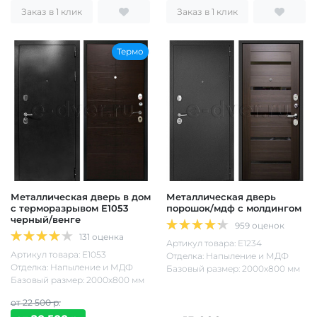
Заказ в 1 клик
Заказ в 1 клик
Термо
Металлическая дверь в дом
Металлическая дверь
с терморазрывом Е1053
порошок/мдф с молдингом
черный/венге
959 оценок
131 оценка
Артикул товара: Е1234
Артикул товара: Е1053
Отделка: Напыление и МДФ
Отделка: Напыление и МДФ
Базовый размер: 2000х800 мм
Базовый размер: 2000х800 мм
от 22 500 р.