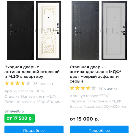
Входная дверь с
Стальная дверь
антивандальной отделкой
антивандальная с МДФ/
и МДФ в квартиру
цвет мокрый асфальт и
серый
251 оценка
141 оценка
Артикул товара: Е1037
Артикул товара: Е1041
Отделка: Напыление и МДФ
Отделка: Напыление и МДФ
Базовый размер: 2000х800 мм
Базовый размер: 2000х800 мм
от 19 300 р.
от 17 500 р.
от 15 000 р.
Подробнее
Подробнее