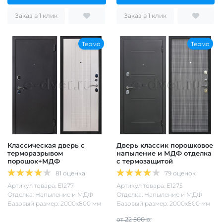
Заказ в 1 клик
Заказ в 1 клик
Термо
Термо
Классическая дверь с
Дверь классик порошковое
терморазрывом
напыление и МДФ отделка
порошок+МДФ
с термозащитой
81 оценка
79 оценок
Артикул товара: Е1277
Артикул товара: Е1275
Отделка: Напыление и МДФ
Отделка: Напыление и МДФ
Базовый размер: 2000х800 мм
Базовый размер: 2000х800 мм
от 22 500 р.