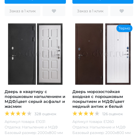
Заказ в 1 клик
Заказ в 1 клик
Термо
Дверь в квартиру с
Дверь морозостойкая
порошковым напылением и
входная с порошковым
МДФ/цвет серый асфальт и
покрытием и МДФ/цвет
жасмин
медный антик и белый
328 оценок
126 оценок
Артикул товара: Е1031
Артикул товара: Е1260
Отделка: Напыление и МДФ
Отделка: Напыление и МДФ
Базовый размер: 2000х800 мм
Базовый размер: 2000х800 мм