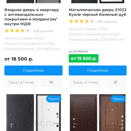
Входная дверь в квартиру
Металлическая дверь Е1022
с антивандальным
Букле черный Беленый дуб
покрытием и молдингом/
293 оценки
внутри МДФ
Артикул товара: Е1022
228 оценок
Отделка: Напыление и МДФ
Артикул товара: Е1045
Базовый размер: 2000х800 мм
Отделка: Напыление и МДФ
Базовый размер: 2000х800 мм
от 17 900 р.
от 15 500 р.
от 18 500 р.
Подробнее
Подробнее
Заказ в 1 клик
Заказ в 1 клик
Термо
Термо