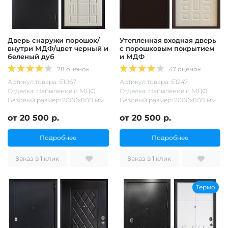
Дверь снаружи порошок/
Утепленная входная дверь
внутри МДФ/цвет черный и
с порошковым покрытием
беленый дуб
и МДФ
78 оценок
47 оценок
Артикул товара: Е1067
Артикул товара: Е1247
Отделка: Напыление и МДФ
Отделка: Напыление и МДФ
Базовый размер: 2000х800 мм
Базовый размер: 2000х800 мм
от 20 500 р.
от 20 500 р.
Подробнее
Подробнее
Заказ в 1 клик
Заказ в 1 клик
Термо