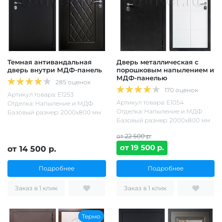
Темная антивандальная
Дверь металлическая с
дверь внутри МДФ-панель
порошковым напылением и
МДФ-панелью
285 оценок
170 оценок
Артикул товара: Е1253
Артикул товара: Е1054
Отделка: Напыление и МДФ
Отделка: Напыление и МДФ
Базовый размер: 2000х800 мм
Базовый размер: 2000х800 мм
от 22 500 р.
от 19 500 р.
от 14 500 р.
Подробнее
Подробнее
Заказ в 1 клик
Заказ в 1 клик
Термо