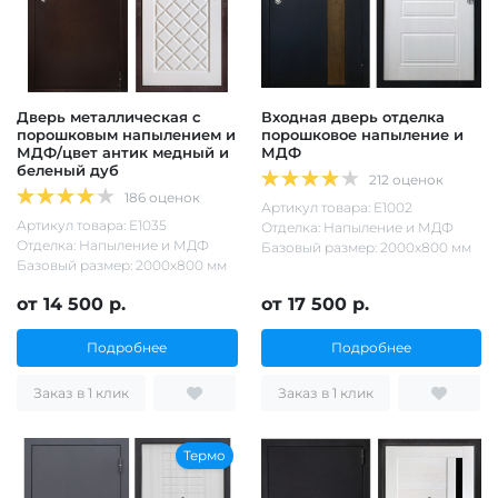
Дверь металлическая с
Входная дверь отделка
порошковым напылением и
порошковое напыление и
МДФ/цвет антик медный и
МДФ
беленый дуб
212 оценок
186 оценок
Артикул товара: Е1002
Артикул товара: Е1035
Отделка: Напыление и МДФ
Отделка: Напыление и МДФ
Базовый размер: 2000х800 мм
Базовый размер: 2000х800 мм
от 14 500 р.
от 17 500 р.
Подробнее
Подробнее
Заказ в 1 клик
Заказ в 1 клик
Термо