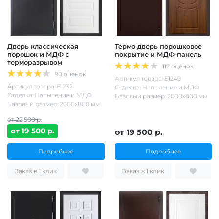
Дверь классическая
Термо дверь порошковое
порошок и МДФ с
покрытие и МДФ-панель
терморазрывом
117 оценок
90 оценок
Артикул товара: Е1249
Артикул товара: Е1232
Отделка: Напыление и МДФ
Отделка: Напыление и МДФ
Базовый размер: 2000х800 мм
Базовый размер: 2000х800 мм
от 22 500 р.
от 19 500 р.
от 19 500 р.
Подробнее
Подробнее
Заказ в 1 клик
Заказ в 1 клик