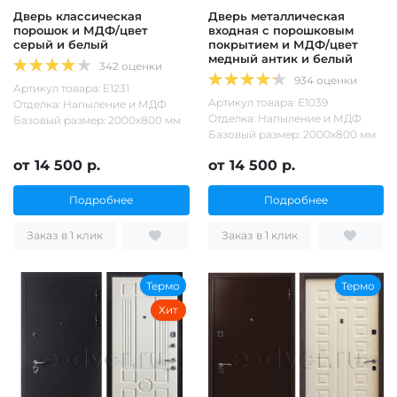
Дверь классическая
Дверь металлическая
порошок и МДФ/цвет
входная с порошковым
серый и белый
покрытием и МДФ/цвет
медный антик и белый
342 оценки
934 оценки
Артикул товара: Е1231
Артикул товара: Е1039
Отделка: Напыление и МДФ
Отделка: Напыление и МДФ
Базовый размер: 2000х800 мм
Базовый размер: 2000х800 мм
от 14 500 р.
от 14 500 р.
Подробнее
Подробнее
Заказ в 1 клик
Заказ в 1 клик
Термо
Термо
Хит