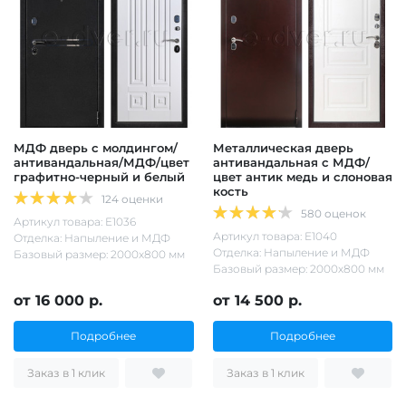
МДФ дверь с молдингом/
Металлическая дверь
антивандальная/МДФ/цвет
антивандальная с МДФ/
графитно-черный и белый
цвет антик медь и слоновая
кость
124 оценки
580 оценок
Артикул товара: Е1036
Артикул товара: Е1040
Отделка: Напыление и МДФ
Отделка: Напыление и МДФ
Базовый размер: 2000х800 мм
Базовый размер: 2000х800 мм
от 16 000 р.
от 14 500 р.
Подробнее
Подробнее
Заказ в 1 клик
Заказ в 1 клик