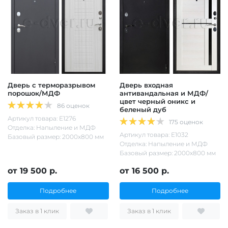
Дверь с терморазрывом
Дверь входная
порошок/МДФ
антивандальная и МДФ/
цвет черный оникс и
86 оценок
беленый дуб
Артикул товара: Е1276
175 оценок
Отделка: Напыление и МДФ
Артикул товара: Е1032
Базовый размер: 2000х800 мм
Отделка: Напыление и МДФ
Базовый размер: 2000х800 мм
от 19 500 р.
от 16 500 р.
Подробнее
Подробнее
Заказ в 1 клик
Заказ в 1 клик