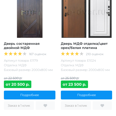
Дверь состаренная
Дверь МДФ отделка/цвет
двойной МДФ
орех/белая платина
167 оценок
210 оценок
Артикул товара: Е1179
Артикул товара: Е1024
Отделка: МДФ
Отделка: МДФ
Базовый размер: 2000х800 мм
Базовый размер: 2000х800 мм
от 22 500 р.
от 25 500 р.
от 20 500 р.
от 23 500 р.
Подробнее
Подробнее
Заказ в 1 клик
Заказ в 1 клик