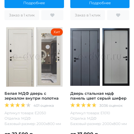
Подробнее
Подробнее
Заказ в 1 клик
Заказ в 1 клик
Хит
Белая МДФ дверь с
Дверь стальная мдф
зеркалом внутри полотна
панель цвет серый шифер
401 оценка
3036 оценок
Артикул товара: Е2050
Артикул товара: Е1010
Отделка: МДФ
Отделка: МДФ
Базовый размер: 2000х800 мм
Базовый размер: 2000х800 мм