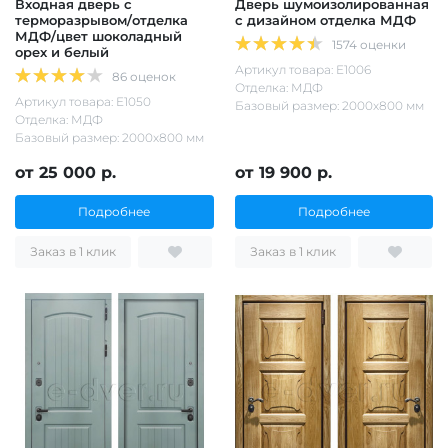
Входная дверь с
Дверь шумоизолированная
терморазрывом/отделка
с дизайном отделка МДФ
МДФ/цвет шоколадный
1574 оценки
орех и белый
Артикул товара: Е1006
86 оценок
Отделка: МДФ
Артикул товара: Е1050
Базовый размер: 2000х800 мм
Отделка: МДФ
Базовый размер: 2000х800 мм
от 25 000 р.
от 19 900 р.
Подробнее
Подробнее
Заказ в 1 клик
Заказ в 1 клик