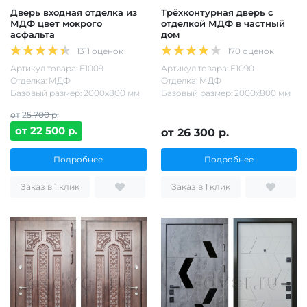
Дверь входная отделка из
Трёхконтурная дверь с
МДФ цвет мокрого
отделкой МДФ в частный
асфальта
дом
1311 оценок
170 оценок
Артикул товара: Е1009
Артикул товара: Е1090
Отделка: МДФ
Отделка: МДФ
Базовый размер: 2000х800 мм
Базовый размер: 2000х800 мм
от 25 700 р.
от 22 500 р.
от 26 300 р.
Подробнее
Подробнее
Заказ в 1 клик
Заказ в 1 клик