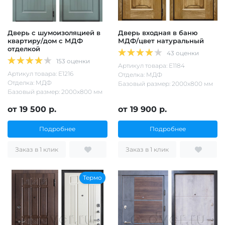
Дверь с шумоизоляцией в
Дверь входная в баню
квартиру/дом с МДФ
МДФ/цвет натуральный
отделкой
43 оценки
153 оценки
Артикул товара: Е1184
Артикул товара: Е1216
Отделка: МДФ
Отделка: МДФ
Базовый размер: 2000х800 мм
Базовый размер: 2000х800 мм
от 19 500 р.
от 19 900 р.
Подробнее
Подробнее
Заказ в 1 клик
Заказ в 1 клик
Термо