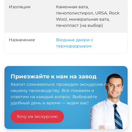
Изоляция
Каменная вата,
пенополистирол, URSA, Rock
Wool, минеральная вата,
пенопласт (на выбор)
Назначение
Входные двери с
терморазрывом
Приезжайте к нам на завод
Хватит сомневаться: проведем экскурсию по
нашему производству. Всё покажем и
ответим на каждый вопрос. Выбирайте
удобный день и время — ждём вас!
Хочу на экскурсию