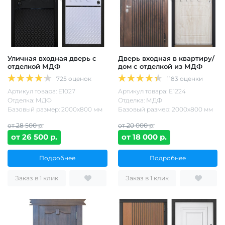
Уличная входная дверь с
Дверь входная в квартиру/
отделкой МДФ
дом с отделкой из МДФ
725 оценок
1183 оценки
Артикул товара: Е1027
Артикул товара: Е1224
Отделка: МДФ
Отделка: МДФ
Базовый размер: 2000х800 мм
Базовый размер: 2000х800 мм
от 28 500 р.
от 20 000 р.
от 26 500 р.
от 18 000 р.
Подробнее
Подробнее
Заказ в 1 клик
Заказ в 1 клик