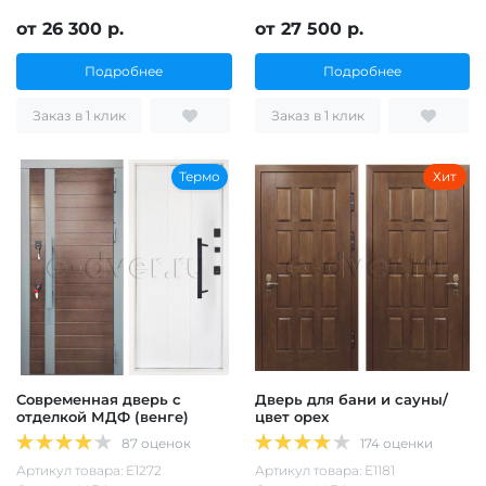
от 26 300 р.
от 27 500 р.
Подробнее
Подробнее
Заказ в 1 клик
Заказ в 1 клик
Термо
Хит
Современная дверь с
Дверь для бани и сауны/
отделкой МДФ (венге)
цвет орех
87 оценок
174 оценки
Артикул товара: Е1272
Артикул товара: Е1181