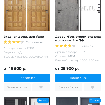
Входная дверь для бани
Дверь «Геометрия» отделка
мраморный МДФ
244 оценки
88 оценок
Артикул товара: Е1186
Артикул товара: Е1273
Отделка: МДФ
Отделка: МДФ
Базовый размер: 2000х800 мм
Базовый размер: 2000х800 мм
от 16 500 р.
от 26 900 р.
Подробнее
Подробнее
Заказ в 1 клик
Заказ в 1 клик
Термо
Термо