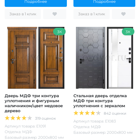
Подробнее
Подробнее
Заказ в 1 клик
Заказ в 1 клик
3К
3К
Дверь МДФ три контура
Стальная дверь отделка
уплотнения и фигурным
МДФ три контура
наличником/цвет медовое
уплотнения с зеркалом
дерево
842 оценки
319 оценок
Артикул товара: Е1083
Артикул товара: Е1091
Отделка: МДФ
Отделка: МДФ
Базовый размер: 2000х800 мм
Базовый размер: 2000х800 мм