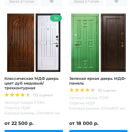
Заказ в 1 клик
Заказ в 1 клик
3К
Классическая МДФ дверь
Зеленая яркая дверь МДФ-
цвет дуб медовый/
панель
трехконтурная
92 оценки
133 оценки
Артикул товара: Е1269
Артикул товара: Е1084
Отделка: МДФ
Отделка: МДФ
Базовый размер: 2000х800 мм
Базовый размер: 2000х800 мм
от 22 500 р.
от 18 000 р.