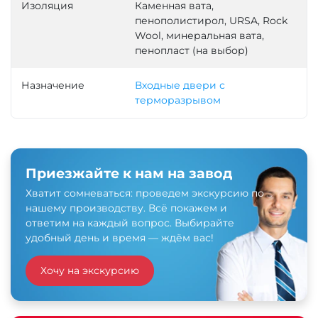
Изоляция
Каменная вата,
пенополистирол, URSA, Rock
Wool, минеральная вата,
пенопласт (на выбор)
Назначение
Входные двери с
терморазрывом
Приезжайте к нам на завод
Хватит сомневаться: проведем экскурсию по
нашему производству. Всё покажем и
ответим на каждый вопрос. Выбирайте
удобный день и время — ждём вас!
Хочу на экскурсию