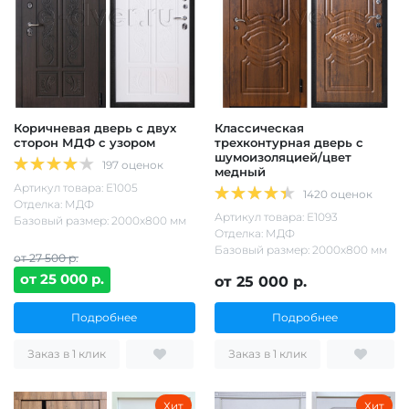
Коричневая дверь с двух
Классическая
сторон МДФ с узором
трехконтурная дверь с
шумоизоляцией/цвет
197 оценок
медный
Артикул товара: Е1005
1420 оценок
Отделка: МДФ
Артикул товара: Е1093
Базовый размер: 2000х800 мм
Отделка: МДФ
Базовый размер: 2000х800 мм
от 27 500 р.
от 25 000 р.
от 25 000 р.
Подробнее
Подробнее
Заказ в 1 клик
Заказ в 1 клик
Хит
Хит