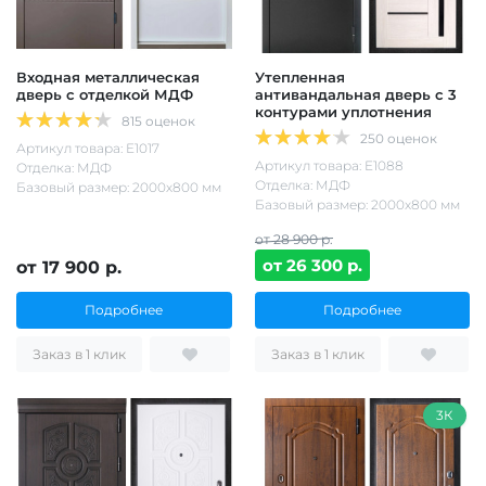
Входная металлическая
Утепленная
дверь с отделкой МДФ
антивандальная дверь с 3
контурами уплотнения
815 оценок
250 оценок
Артикул товара: Е1017
Артикул товара: Е1088
Отделка: МДФ
Отделка: МДФ
Базовый размер: 2000х800 мм
Базовый размер: 2000х800 мм
от 28 900 р.
от 26 300 р.
от 17 900 р.
Подробнее
Подробнее
Заказ в 1 клик
Заказ в 1 клик
3К