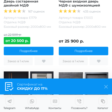
Дверь состаренная
Черная входная дверь
двойной МДФ
МДФ с шумоизоляцией
167 оценок
435 оценок
Артикул товара: Е1179
Артикул товара: Е1003
Отделка: МДФ
Отделка: МДФ
Базовый размер: 2000х800 мм
Базовый размер: 2000х800 мм
от 22 500 р.
от 20 500 р.
от 25 900 р.
Подробнее
Подробнее
Заказ в 1 клик
Заказ в 1 клик
Сертификат на
СКИДКУ ДО 17%
Telegram
WhatsApp
Контакты
Позвонить?
Каталог