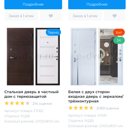
Подробнее
Подробнее
Заказ в 1 клик
Заказ в 1 клик
Термо
Хит
3К
Стальная дверь в частный
Белая с двух сторон
дом с термозащитой
входная дверь с зеркалом/
трёхконтурная
214 оценок
2069 оценок
Артикул товара: Е1062
Артикул товара: Е1081
Отделка: МДФ
Отделка: МДФ
Базовый размер: 2000х800 мм
Базовый размер: 2000х800 мм