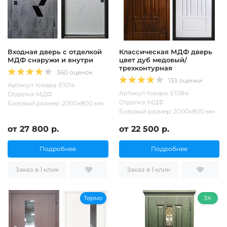
Входная дверь с отделкой
Классическая МДФ дверь
МДФ снаружи и внутри
цвет дуб медовый/
трехконтурная
360 оценок
133 оценки
Артикул товара: Е1014
Артикул товара: Е1084
Отделка: МДФ
Отделка: МДФ
Базовый размер: 2000х800 мм
Базовый размер: 2000х800 мм
от 27 800 р.
от 22 500 р.
Подробнее
Подробнее
Заказ в 1 клик
Заказ в 1 клик
Термо
3К