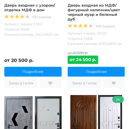
Дверь входная с узором/
Дверь входная из МДФ/
отделка МДФ в дом
фигурный наличник/цвет
черный муар и беленый
531 оценка
дуб
Артикул товара: Е1001
149 оценок
Отделка: МДФ
Артикул товара: Е1025
Базовый размер: 2000х800 мм
Отделка: МДФ
Базовый размер: 2000х800 мм
от 27 500 р.
от 24 500 р.
от 20 500 р.
Подробнее
Подробнее
Заказ в 1 клик
Заказ в 1 клик
3К