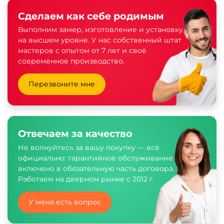
Сделаем как себе родимым
Выполним замер, изготовление и установку
на высшем уровне. У нас собственный штат
мастеров с опытом от 7 лет и своё
современное производство.
Перезвоните мне
Отвечаем за качество
Не волнуйтесь за вашу покупку — всё
официально: гарантийное обслуживание
включено в обязательную часть договора.
Работаем на дверном рынке с 2012 г.
У меня есть вопрос