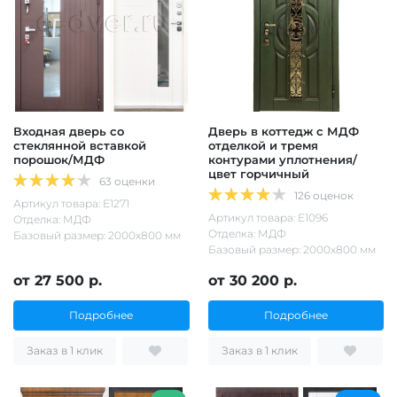
Входная дверь со
Дверь в коттедж с МДФ
стеклянной вставкой
отделкой и тремя
порошок/МДФ
контурами уплотнения/
цвет горчичный
63 оценки
126 оценок
Артикул товара: Е1271
Артикул товара: Е1096
Отделка: МДФ
Отделка: МДФ
Базовый размер: 2000х800 мм
Базовый размер: 2000х800 мм
от 27 500 р.
от 30 200 р.
Подробнее
Подробнее
Заказ в 1 клик
Заказ в 1 клик