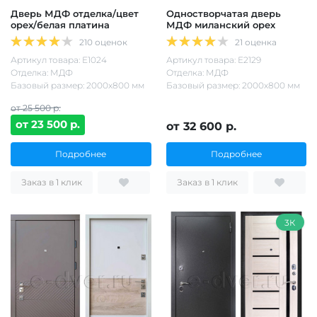
Дверь МДФ отделка/цвет
Одностворчатая дверь
орех/белая платина
МДФ миланский орех
210 оценок
21 оценка
Артикул товара: Е1024
Артикул товара: Е2129
Отделка: МДФ
Отделка: МДФ
Базовый размер: 2000х800 мм
Базовый размер: 2000х800 мм
от 25 500 р.
от 23 500 р.
от 32 600 р.
Подробнее
Подробнее
Заказ в 1 клик
Заказ в 1 клик
3К