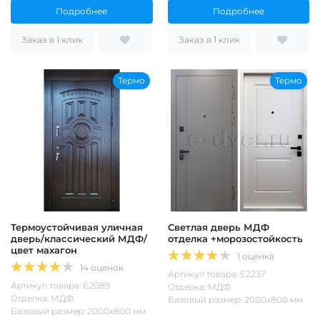
Подробнее
Подробнее
Заказ в 1 клик
Заказ в 1 клик
Термо
Термо
Термоустойчивая уличная
Светлая дверь МДФ
дверь/классический МДФ/
отделка +морозостойкость
цвет махагон
1 оценка
14 оценок
Артикул товара: Е2237
Артикул товара: Е2089
Отделка: МДФ
Отделка: МДФ
Базовый размер: 2000х800 мм
Базовый размер: 2000х800 мм