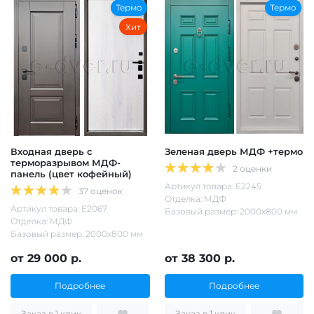
Термо
Термо
Хит
Входная дверь с
Зеленая дверь МДФ +термо
терморазрывом МДФ-
2 оценки
панель (цвет кофейный)
Артикул товара: Е2245
37 оценок
Отделка: МДФ
Артикул товара: Е2067
Базовый размер: 2000х800 мм
Отделка: МДФ
Базовый размер: 2000х800 мм
от 29 000 р.
от 38 300 р.
Подробнее
Подробнее
Заказ в 1 клик
Заказ в 1 клик