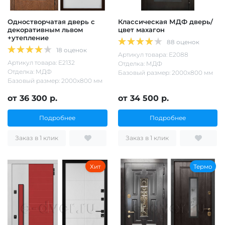
Одностворчатая дверь с
Классическая МДФ дверь/
декоративным львом
цвет махагон
+утепление
88 оценок
18 оценок
Артикул товара: Е2088
Артикул товара: Е2132
Отделка: МДФ
Отделка: МДФ
Базовый размер: 2000х800 мм
Базовый размер: 2000х800 мм
от 36 300 р.
от 34 500 р.
Подробнее
Подробнее
Заказ в 1 клик
Заказ в 1 клик
Хит
Термо