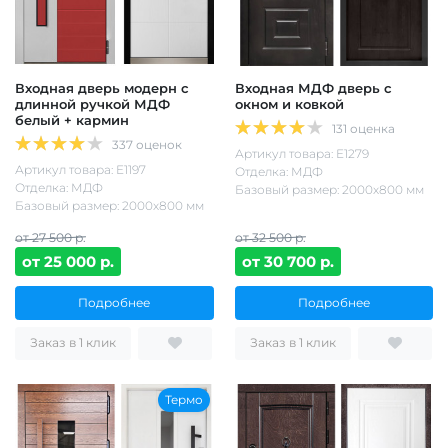
Входная дверь модерн с
Входная МДФ дверь с
длинной ручкой МДФ
окном и ковкой
белый + кармин
131 оценка
337 оценок
Артикул товара: Е1279
Артикул товара: Е1197
Отделка: МДФ
Отделка: МДФ
Базовый размер: 2000х800 мм
Базовый размер: 2000х800 мм
от 27 500 р.
от 32 500 р.
от 25 000 р.
от 30 700 р.
Подробнее
Подробнее
Заказ в 1 клик
Заказ в 1 клик
Термо