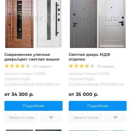
Современная уличная
Светлая дверь МДФ
дверь/цвет светлая вишня
отделка
43 оценки
13 оценок
Артикул товара: Е2098
Артикул товара: Е2238
Отделка: МДФ
Отделка: МДФ
Базовый размер: 2000х800 мм
Базовый размер: 2000х800 мм
от 34 300 р.
от 35 000 р.
Подробнее
Подробнее
Заказ в 1 клик
Заказ в 1 клик