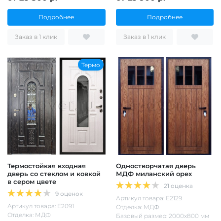
Подробнее
Подробнее
Заказ в 1 клик
Заказ в 1 клик
Термо
Термостойкая входная
Одностворчатая дверь
дверь со стеклом и ковкой
МДФ миланский орех
в сером цвете
21 оценка
9 оценок
Артикул товара: Е2129
Артикул товара: Е2091
Отделка: МДФ
Отделка: МДФ
Базовый размер: 2000х800 мм