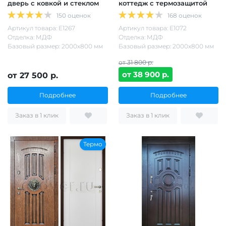
дверь с ковкой и стеклом
коттедж с термозащитой
150 оценок
168 оценок
Артикул товара: Е1267
Артикул товара: Е1072
Отделка: МДФ
Отделка: МДФ
Базовый размер: 2000х800 мм
Базовый размер: 2000х800 мм
от 31 800 р.
от 38 900 р.
от 27 500 р.
Подробнее
Подробнее
Заказ в 1 клик
Заказ в 1 клик
Термо