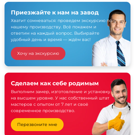
Приезжайте к нам на завод
Хватит сомневаться: проведем экскурсию по
нашему производству. Всё покажем и
ответим на каждый вопрос. Выбирайте
удобный день и время — ждём вас!
Хочу на экскурсию
Сделаем как себе родимым
Выполним замер, изготовление и установку
на высшем уровне. У нас собственный штат
мастеров с опытом от 7 лет и своё
современное производство.
Перезвоните мне