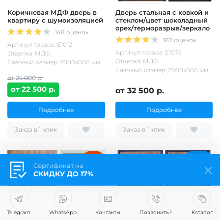
Коричневая МДФ дверь в
Дверь стальная с ковкой и
квартиру с шумоизоляцией
стеклом/цвет шоколадный
орех/терморазрыв/зеркало
148 оценок
187 оценок
Артикул товара: Е1012
Артикул товара: Е1075
Отделка: МДФ
Отделка: МДФ
Базовый размер: 2000х800 мм
Базовый размер: 2000х800 мм
от 25 000 р.
от 22 500 р.
от 32 500 р.
Подробнее
Подробнее
Заказ в 1 клик
Заказ в 1 клик
Хит
Термо
Сертификат на
СКИДКУ ДО 17%
Telegram
WhatsApp
Контакты
Позвонить?
Каталог