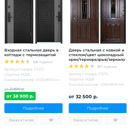
Входная стальная дверь в
Дверь стальная с ковкой и
коттедж с термозащитой
стеклом/цвет шоколадный
орех/терморазрыв/зеркало
168 оценок
187 оценок
Артикул товара: Е1072
Артикул товара: Е1075
Отделка: МДФ
Отделка: МДФ
Базовый размер: 2000х800 мм
Базовый размер: 2000х800 мм
от 31 800 р.
от 38 900 р.
от 32 500 р.
Подробнее
Подробнее
Заказ в 1 клик
Заказ в 1 клик