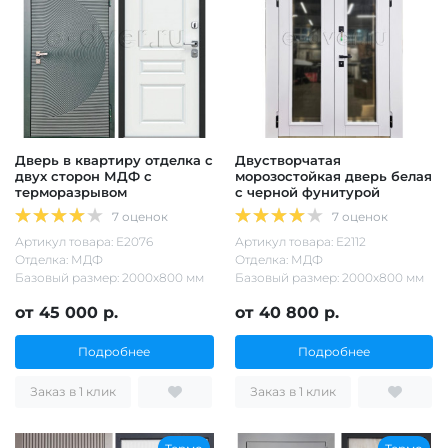
Дверь в квартиру отделка с
Двустворчатая
двух сторон МДФ с
морозостойкая дверь белая
терморазрывом
с черной фунитурой
7 оценок
7 оценок
Артикул товара: Е2076
Артикул товара: Е2112
Отделка: МДФ
Отделка: МДФ
Базовый размер: 2000х800 мм
Базовый размер: 2000х800 мм
от 45 000 р.
от 40 800 р.
Подробнее
Подробнее
Заказ в 1 клик
Заказ в 1 клик