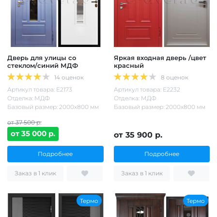
Дверь для улицы со
Яркая входная дверь /цвет
стеклом/синий МДФ
красный
14 оценок
8 оценок
Артикул товара: Е2173
Артикул товара: Е2232
Отделка: МДФ
Отделка: МДФ
Базовый размер: 2000х800 мм
Базовый размер: 2000х800 мм
от 37 500 р.
от 35 000 р.
от 35 900 р.
Подробнее
Подробнее
Заказ в 1 клик
Заказ в 1 клик
Термо
Термо