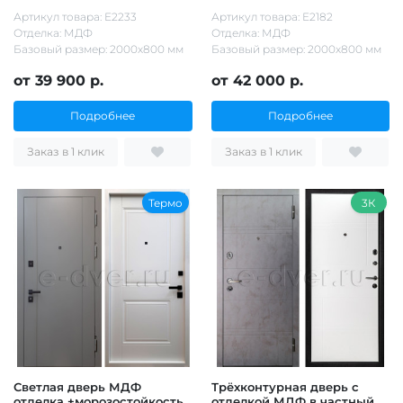
Артикул товара: Е2233
Артикул товара: Е2182
Отделка: МДФ
Отделка: МДФ
Базовый размер: 2000х800 мм
Базовый размер: 2000х800 мм
от 39 900 р.
от 42 000 р.
Подробнее
Подробнее
Заказ в 1 клик
Заказ в 1 клик
Термо
3К
Светлая дверь МДФ
Трёхконтурная дверь с
отделка +морозостойкость
отделкой МДФ в частный