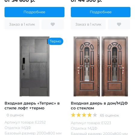
от 34 600 р.
от 44 500 р.
Подробнее
Подробнее
Заказ в 1 клик
Заказ в 1 клик
Термо
Входная дверь «Тетрис» в
Входная дверь в дом/МДФ
стиле лофт +термо
со стеклом
0 оценок
65 оценок
Артикул товара: Е2252
Артикул товара: Е1223
Отделка: МДФ
Отделка: МДФ
Базовый размер: 2000х800 мм
Базовый размер: 2000х800 мм