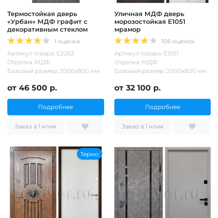
Термостойкая дверь
Уличная МДФ дверь
«Урбан» МДФ графит с
морозостойкая Е1051
декоративным стеклом
мрамор
1 оценка
106 оценок
Артикул товара: Е2263
Артикул товара: Е1051
Отделка: МДФ
Отделка: МДФ
Базовый размер: 2000х800 мм
Базовый размер: 2000х800 мм
от 46 500 р.
от 32 100 р.
Подробнее
Подробнее
Заказ в 1 клик
Заказ в 1 клик
Термо