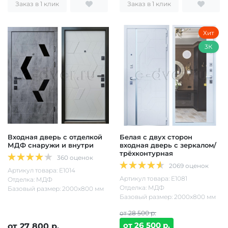
Заказ в 1 клик
Заказ в 1 клик
Хит
3К
Входная дверь с отделкой
Белая с двух сторон
МДФ снаружи и внутри
входная дверь с зеркалом/
трёхконтурная
360 оценок
2069 оценок
Артикул товара: Е1014
Артикул товара: Е1081
Отделка: МДФ
Отделка: МДФ
Базовый размер: 2000х800 мм
Базовый размер: 2000х800 мм
от 28 500 р.
от 26 500 р.
от 27 800 р.