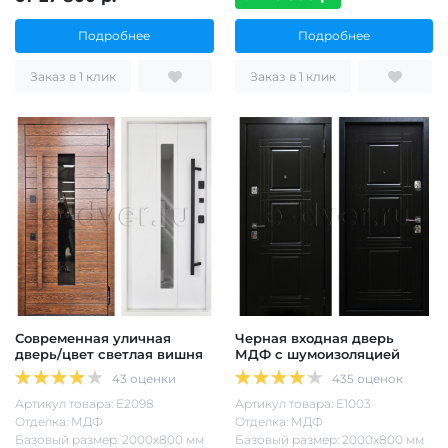
Подробнее
Подробнее
Заказ в 1 клик
Заказ в 1 клик
Современная уличная
Черная входная дверь
дверь/цвет светлая вишня
МДФ с шумоизоляцией
43 оценки
435 оценок
Артикул товара: Е2098
Артикул товара: Е1003
Отделка: МДФ
Отделка: МДФ
Базовый размер: 2000х800 мм
Базовый размер: 2000х800 мм