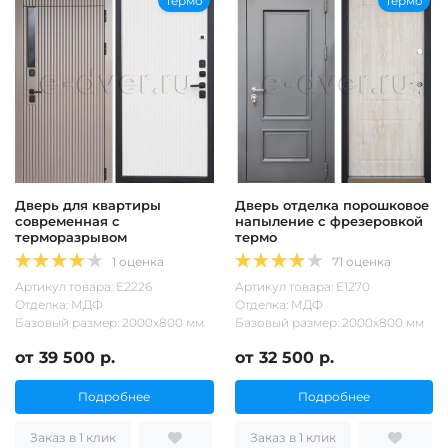
Термо
Термо
Дверь для квартиры
Дверь отделка порошковое
современная с
напыление с фрезеровкой
терморазрывом
термо
1 оценка
71 оценка
Артикул товара: Е2226
Артикул товара: Е1270
Отделка: МДФ
Отделка: МДФ
Базовый размер: 2000х800 мм
Базовый размер: 2000х800 мм
от 39 500 р.
от 32 500 р.
Подробнее
Подробнее
Заказ в 1 клик
Заказ в 1 клик