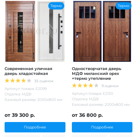
Термо
Термо
Современная уличная
Одностворчатая дверь
дверь хладостойкая
МДФ миланский орех
+термо утепление
35 оценок
9 оценок
Артикул товара: Е2099
Артикул товара: Е2130
Отделка: МДФ
Отделка: МДФ
Базовый размер: 2000х800 мм
Базовый размер: 2000х800 мм
от 39 300 р.
от 36 800 р.
Подробнее
Подробнее