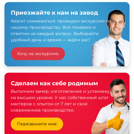
Приезжайте к нам на завод
Хватит сомневаться: проведем экскурсию по
нашему производству. Всё покажем и
ответим на каждый вопрос. Выбирайте
удобный день и время — ждём вас!
Хочу на экскурсию
Сделаем как себе родимым
Выполним замер, изготовление и установку
на высшем уровне. У нас собственный штат
мастеров с опытом от 7 лет и своё
современное производство.
Перезвоните мне