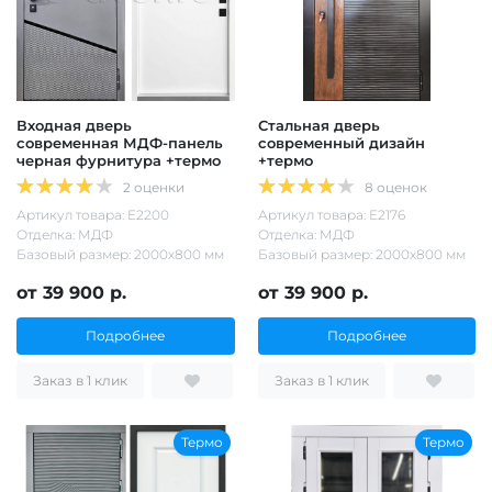
Входная дверь
Стальная дверь
современная МДФ-панель
современный дизайн
черная фурнитура +термо
+термо
2 оценки
8 оценок
Артикул товара: Е2200
Артикул товара: Е2176
Отделка: МДФ
Отделка: МДФ
Базовый размер: 2000х800 мм
Базовый размер: 2000х800 мм
от 39 900 р.
от 39 900 р.
Подробнее
Подробнее
Заказ в 1 клик
Заказ в 1 клик
Термо
Термо