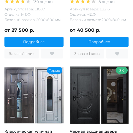
130 оценок
8 оценок
Артикул товара: Е1007
Артикул товара: Е2216
Отделка: МДФ
Отделка: МДФ
Базовый размер: 2000х800 мм
Базовый размер: 2000х800 мм
от 27 500 р.
от 40 500 р.
Подробнее
Подробнее
Заказ в 1 клик
Заказ в 1 клик
Термо
3К
Классическая уличная
Черная входная дверь