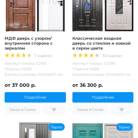
МДФ дверь с узором/
Классическая входная
внутренняя сторона с
дверь со стеклом и ковкой
зеркалом
в сером цвете
7 оценок
33 оценки
Артикул товара: Е2183
Артикул товара: Е2090
Отделка: МДФ
Отделка: МДФ
Базовый размер: 2000х800 мм
Базовый размер: 2000х800 мм
от 37 000 р.
от 36 300 р.
Подробнее
Подробнее
Заказ в 1 клик
Заказ в 1 клик
Термо
Термо