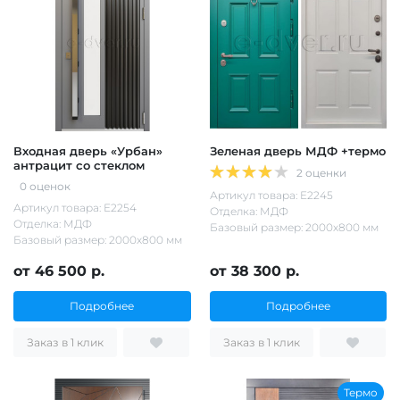
Входная дверь «Урбан»
Зеленая дверь МДФ +термо
антрацит со стеклом
2 оценки
0 оценок
Артикул товара: Е2245
Артикул товара: Е2254
Отделка: МДФ
Отделка: МДФ
Базовый размер: 2000х800 мм
Базовый размер: 2000х800 мм
от 46 500 р.
от 38 300 р.
Подробнее
Подробнее
Заказ в 1 клик
Заказ в 1 клик
Термо