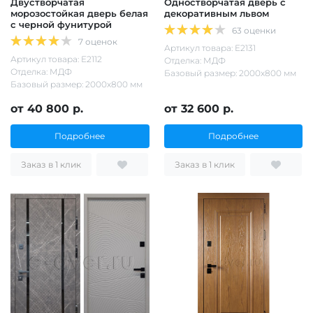
Двустворчатая
Одностворчатая дверь с
морозостойкая дверь белая
декоративным львом
с черной фунитурой
63 оценки
7 оценок
Артикул товара: Е2131
Артикул товара: Е2112
Отделка: МДФ
Отделка: МДФ
Базовый размер: 2000х800 мм
Базовый размер: 2000х800 мм
от 40 800 р.
от 32 600 р.
Подробнее
Подробнее
Заказ в 1 клик
Заказ в 1 клик