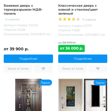
Бежевая дверь с
Классическая дверь с
терморазрывом МДФ-
ковкой и стеклом/цвет
панель
зеленый
0 оценок
11 оценок
Артикул товара: Е2239
Артикул товара: Е2179
Отделка: МДФ
Отделка: МДФ
Базовый размер: 2000х800 мм
Базовый размер: 2000х800 мм
от 38 500 р.
от 36 000 р.
от 39 900 р.
Подробнее
Подробнее
Заказ в 1 клик
Заказ в 1 клик
Термо
Термо