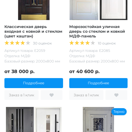
Классическая дверь
Морозостойкая уличная
входная с ковкой и стеклом
дверь со стеклом и ковкой
(цвет каштан)
МДФ-панель
30 оценок
10 оценок
Артикул товара: Е2059
Артикул товара: Е2085
Отделка: МДФ
Отделка: МДФ
Базовый размер: 2000х800 мм
Базовый размер: 2000х800 мм
от 38 000 р.
от 40 600 р.
Подробнее
Подробнее
Заказ в 1 клик
Заказ в 1 клик
Термо