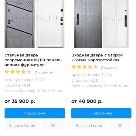
Стальная дверь
Входная дверь с узором
современная МДФ-панель
«Соты» морозостойкая
черная фурнитура
9 оценок
25 оценок
Артикул товара: Е2174
Артикул товара: Е2201
Отделка: МДФ
Отделка: МДФ
Базовый размер: 2000х800 мм
Базовый размер: 2000х800 мм
от 35 900 р.
от 40 900 р.
Подробнее
Подробнее
Заказ в 1 клик
Заказ в 1 клик