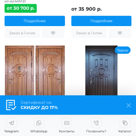
от 32 500 р.
от 30 700 р.
от 35 900 р.
Подробнее
Подробнее
Заказ в 1 клик
Заказ в 1 клик
Термо
Сертификат на
СКИДКУ ДО 17%
Дверь для частного дома
Термоустойчивая уличная
натурального цвета со
дверь/классический МДФ/
стукалкой
цвет махагон
21 оценка
14 оценок
Telegram
WhatsApp
Контакты
Позвонить?
Каталог