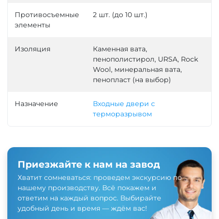
Противосъемные
2 шт. (до 10 шт.)
элементы
Изоляция
Каменная вата,
пенополистирол, URSA, Rock
Wool, минеральная вата,
пенопласт (на выбор)
Назначение
Входные двери с
терморазрывом
Приезжайте к нам на завод
Хватит сомневаться: проведем экскурсию по
нашему производству. Всё покажем и
ответим на каждый вопрос. Выбирайте
удобный день и время — ждём вас!