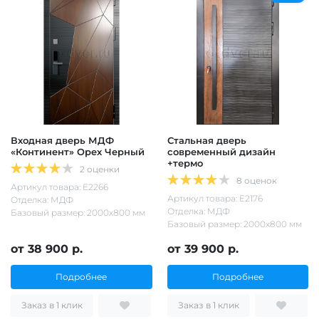
Входная дверь МДФ
Стальная дверь
«Континент» Орех Черный
современный дизайн
+термо
2 оценки
8 оценок
Артикул товара: Е2266
Артикул товара: Е2176
Отделка: МДФ
Отделка: МДФ
Базовый размер: 2000х800 мм
Базовый размер: 2000х800 мм
от 38 900 р.
от 39 900 р.
Подробнее
Подробнее
Заказ в 1 клик
Заказ в 1 клик