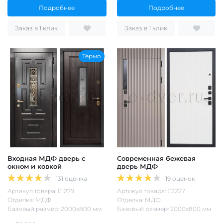
Подробнее
Подробнее
Заказ в 1 клик
Заказ в 1 клик
Термо
Входная МДФ дверь с
Современная бежевая
окном и ковкой
дверь МДФ
131 оценка
19 оценок
Артикул товара: Е1279
Артикул товара: Е2227
Отделка: МДФ
Отделка: МДФ
Базовый размер: 2000х800 мм
Базовый размер: 2000х800 мм