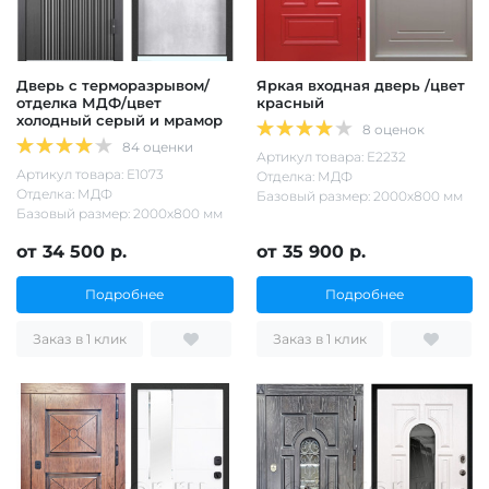
Дверь с терморазрывом/
Яркая входная дверь /цвет
отделка МДФ/цвет
красный
холодный серый и мрамор
8 оценок
84 оценки
Артикул товара: Е2232
Артикул товара: Е1073
Отделка: МДФ
Отделка: МДФ
Базовый размер: 2000х800 мм
Базовый размер: 2000х800 мм
от 34 500 р.
от 35 900 р.
Подробнее
Подробнее
Заказ в 1 клик
Заказ в 1 клик