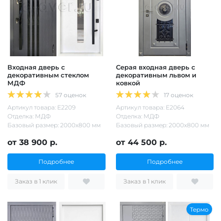
Входная дверь с
Серая входная дверь с
декоративным стеклом
декоративным львом и
МДФ
ковкой
57 оценок
17 оценок
Артикул товара: Е2209
Артикул товара: Е2064
Отделка: МДФ
Отделка: МДФ
Базовый размер: 2000х800 мм
Базовый размер: 2000х800 мм
от 38 900 р.
от 44 500 р.
Подробнее
Подробнее
Заказ в 1 клик
Заказ в 1 клик
Термо