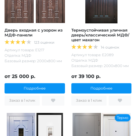
Дверь входная с узором из
Термоустойчивая уличная
МДФ-панели
дверь/классический МДФ/
цвет махагон
123 оценки
14 оценок
Артикул товара: Е1217
Артикул товара: Е2089
Отделка: МДФ
Отделка: МДФ
Базовый размер: 2000х800 мм
Базовый размер: 2000х800 мм
от 25 000 р.
от 39 100 р.
Подробнее
Подробнее
Заказ в 1 клик
Заказ в 1 клик
Термо