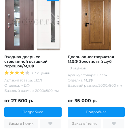
Входная дверь со
Дверь одностворчатая
стеклянной вставкой
МДФ Золотистый дуб
порошок/МДФ
0 оценок
63 оценки
Артикул товара: Е2274
Артикул товара: Е1271
Отделка: МДФ
Отделка: МДФ
Базовый размер: 2000х800 мм
Базовый размер: 2000х800 мм
от 27 500 р.
от 35 000 р.
Подробнее
Подробнее
Заказ в 1 клик
Заказ в 1 клик