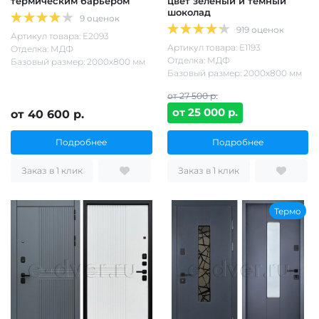
термическим барьером
цвет зеленый и темный
шоколад
9 оценок
919 оценок
Артикул товара: Е2093
Артикул товара: Е1193
Отделка: МДФ
Отделка: МДФ
Базовый размер: 2000х800 мм
Базовый размер: 2000х800 мм
от 27 500 р.
от 25 000 р.
от 40 600 р.
Подробнее
Подробнее
Заказ в 1 клик
Заказ в 1 клик
Термо