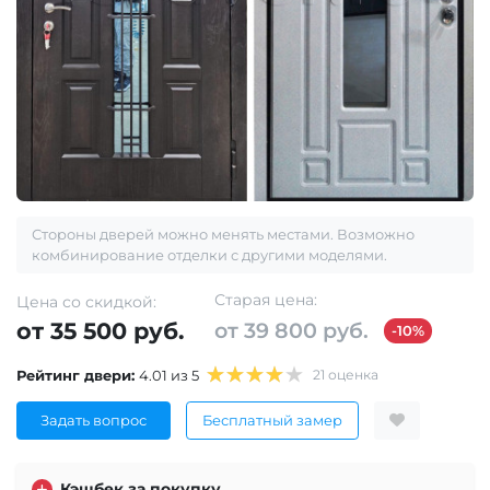
Стороны дверей можно менять местами. Возможно
комбинирование отделки с другими моделями.
Старая цена:
Цена со скидкой:
от 35 500 руб.
от 39 800 руб.
-10%
Рейтинг двери:
4.01 из 5
21 оценка
Задать вопрос
Бесплатный замер
Кэшбек за покупку