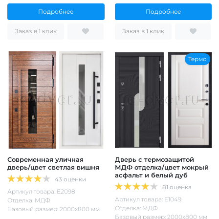
Подробнее
Подробнее
Заказ в 1 клик
Заказ в 1 клик
Термо
Современная уличная
Дверь с термозащитой
дверь/цвет светлая вишня
МДФ отделка/цвет мокрый
асфальт и белый дуб
43 оценки
81 оценка
Артикул товара: Е2098
Артикул товара: Е1049
Отделка: МДФ
Отделка: МДФ
Базовый размер: 2000х800 мм
Базовый размер: 2000х800 мм