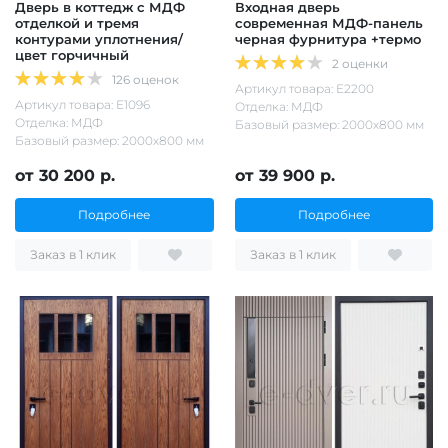
Дверь в коттедж с МДФ
Входная дверь
отделкой и тремя
современная МДФ-панель
контурами уплотнения/
черная фурнитура +термо
цвет горчичный
2 оценки
126 оценок
Артикул товара: Е2200
Артикул товара: Е1096
Отделка: МДФ
Отделка: МДФ
Базовый размер: 2000х800 мм
Базовый размер: 2000х800 мм
от 30 200 р.
от 39 900 р.
Подробнее
Подробнее
Заказ в 1 клик
Заказ в 1 клик