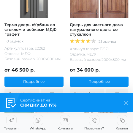
Термо дверь «Урбан» со
Дверь для частного дома
стеклом и рейками МДФ
натурального цвета со
графит
стукалкой
0 оценок
21 оценка
Артикул товара: Е2262
Артикул товара: Е2121
Отделка: МДФ
Отделка: МДФ
Базовый размер: 2000х800 мм
Базовый размер: 2000х800 мм
от 46 500 р.
от 34 600 р.
Подробнее
Подробнее
Заказ в 1 клик
Заказ в 1 клик
Сертификат на
СКИДКУ ДО 17%
Термо
Telegram
WhatsApp
Контакты
Позвонить?
Каталог