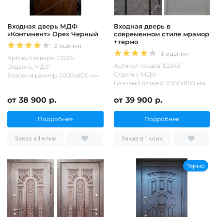
Входная дверь МДФ
Входная дверь в
«Континент» Орех Черный
современном стиле мрамор
+термо
2 оценки
3 оценки
Артикул товара: Е2266
Артикул товара: Е2243
Отделка: МДФ
Отделка: МДФ
Базовый размер: 2000х800 мм
Базовый размер: 2000х800 мм
от 38 900 р.
от 39 900 р.
Подробнее
Подробнее
Заказ в 1 клик
Заказ в 1 клик
Термо