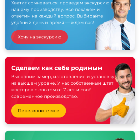
Хватит сомневаться: проведем экскурсию по
нашему производству. Всё покажем и
ответим на каждый вопрос. Выбирайте
удобный день и время — ждём вас!
Хочу на экскурсию
Сделаем как себе родимым
Выполним замер, изготовление и установку
на высшем уровне. У нас собственный штат
мастеров с опытом от 7 лет и своё
современное производство.
Перезвоните мне