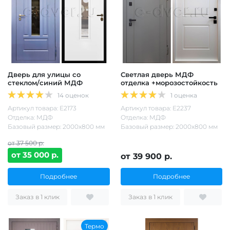
Дверь для улицы со
Светлая дверь МДФ
стеклом/синий МДФ
отделка +морозостойкость
14 оценок
1 оценка
Артикул товара: Е2173
Артикул товара: Е2237
Отделка: МДФ
Отделка: МДФ
Базовый размер: 2000х800 мм
Базовый размер: 2000х800 мм
от 37 500 р.
от 35 000 р.
от 39 900 р.
Подробнее
Подробнее
Заказ в 1 клик
Заказ в 1 клик
Термо