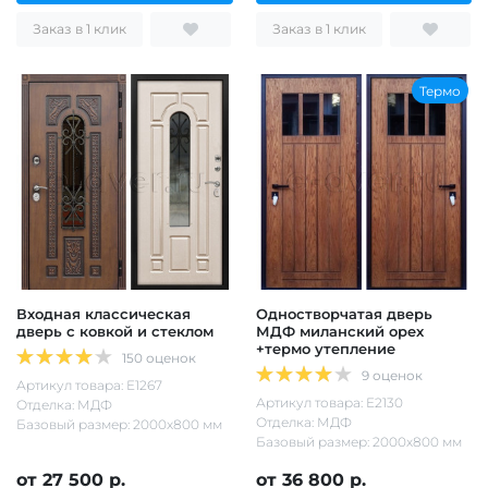
Заказ в 1 клик
Заказ в 1 клик
Термо
Входная классическая
Одностворчатая дверь
дверь с ковкой и стеклом
МДФ миланский орех
+термо утепление
150 оценок
9 оценок
Артикул товара: Е1267
Артикул товара: Е2130
Отделка: МДФ
Отделка: МДФ
Базовый размер: 2000х800 мм
Базовый размер: 2000х800 мм
от 27 500 р.
от 36 800 р.