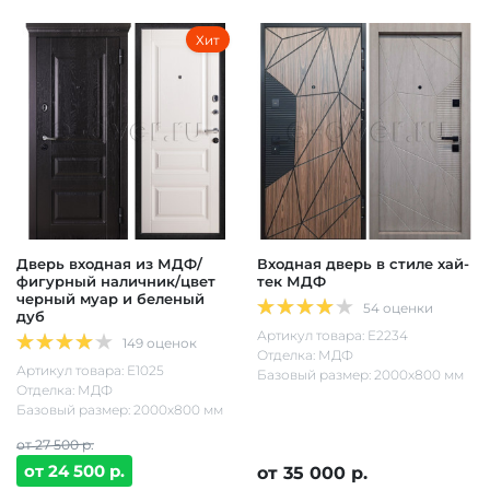
Хит
Дверь входная из МДФ/
Входная дверь в стиле хай-
фигурный наличник/цвет
тек МДФ
черный муар и беленый
54 оценки
дуб
Артикул товара: Е2234
149 оценок
Отделка: МДФ
Артикул товара: Е1025
Базовый размер: 2000х800 мм
Отделка: МДФ
Базовый размер: 2000х800 мм
от 27 500 р.
от 24 500 р.
от 35 000 р.