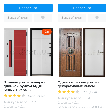
Подробнее
Подробнее
Заказ в 1 клик
Заказ в 1 клик
Хит
Входная дверь модерн с
Одностворчатая дверь с
длинной ручкой МДФ
декоративным львом
белый + кармин
62 оценки
337 оценок
Артикул товара: Е2131
Артикул товара: Е1197
Отделка: МДФ
Отделка: МДФ
Базовый размер: 2000х800 мм