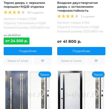
Термо дверь с зеркалом
Входная двустворчатая
порошок+МДФ отделка
дверь с остеклением
+морозостойкость
167 оценок
3 оценки
Артикул товара: Е1226
Артикул товара: Е2162
Отделка: Напыление и МДФ
Отделка: Напыление и МДФ
Базовый размер: 2000х800 мм
Базовый размер: 2000х800 мм
от 26 500 р.
от 24 500 р.
от 41 800 р.
Подробнее
Подробнее
Заказ в 1 клик
Заказ в 1 клик
Термо
Термо