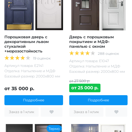
Порошковая дверь с
Дверь с порошковым
декоративным львом
покрытием и МДФ-
стукалкой
панелью с окном
+морозостойкость
288 оценок
19 оценок
Артикул товара: Е1047
Артикул товара: Е2141
Отделка: Напыление и МДФ
Отделка: Напыление и МДФ
Базовый размер: 2000х800 мм
Базовый размер: 2000х800 мм
от 27 500 р.
от 25 000 р.
от 35 000 р.
Подробнее
Подробнее
Заказ в 1 клик
Заказ в 1 клик
Термо