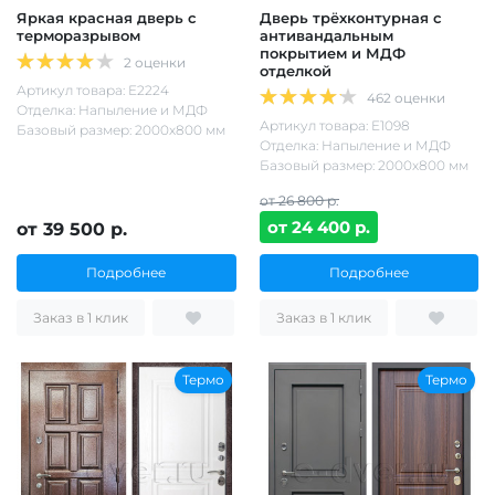
Яркая красная дверь с
Дверь трёхконтурная с
терморазрывом
антивандальным
покрытием и МДФ
2 оценки
отделкой
Артикул товара: Е2224
462 оценки
Отделка: Напыление и МДФ
Артикул товара: Е1098
Базовый размер: 2000х800 мм
Отделка: Напыление и МДФ
Базовый размер: 2000х800 мм
от 26 800 р.
от 24 400 р.
от 39 500 р.
Подробнее
Подробнее
Заказ в 1 клик
Заказ в 1 клик
Термо
Термо