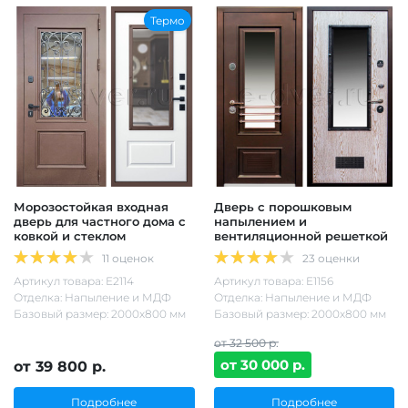
Термо
Морозостойкая входная
Дверь с порошковым
дверь для частного дома с
напылением и
ковкой и стеклом
вентиляционной решеткой
11 оценок
23 оценки
Артикул товара: Е2114
Артикул товара: Е1156
Отделка: Напыление и МДФ
Отделка: Напыление и МДФ
Базовый размер: 2000х800 мм
Базовый размер: 2000х800 мм
от 32 500 р.
от 30 000 р.
от 39 800 р.
Подробнее
Подробнее