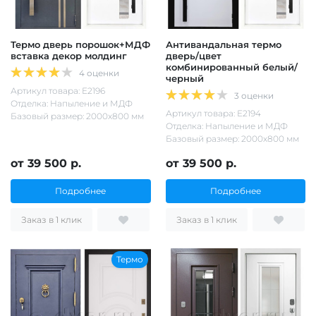
Термо дверь порошок+МДФ
Антивандальная термо
вставка декор молдинг
дверь/цвет
комбинированный белый/
4 оценки
черный
Артикул товара: Е2196
3 оценки
Отделка: Напыление и МДФ
Артикул товара: Е2194
Базовый размер: 2000х800 мм
Отделка: Напыление и МДФ
Базовый размер: 2000х800 мм
от 39 500 р.
от 39 500 р.
Подробнее
Подробнее
Заказ в 1 клик
Заказ в 1 клик
Термо