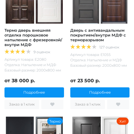
Термо дверь внешняя
Дверь с антивандальным
отделка порошковое
покрытием/внутри МДФ с
напыление с фрезеровкой/
терморазрывом
внутри МДФ
127 оценок
9 оценок
Артикул товара: Е1055
Артикул товара: Е2080
Отделка: Напыление и МДФ
Отделка: Напыление и МДФ
Базовый размер: 2000х800 мм
Базовый размер: 2000х800 мм
от 38 000 р.
от 23 500 р.
Подробнее
Подробнее
Заказ в 1 клик
Заказ в 1 клик
Термо
Хит