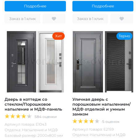
Подробнее
Подробнее
Заказ в 1 клик
Заказ в 1 клик
Хит
Термо
Дверь в коттедж со
Уличная дверь с
стеклом/Порошковое
порошковым напылением/
напыление и МДФ-панель
МДФ отделкой и умным
замком
584 оценки
5 оценок
Артикул товара: Е1043
Артикул товара: Е2159
Отделка: Напыление и МДФ
Отделка: Напыление и МДФ
Базовый размер: 2000х800 мм