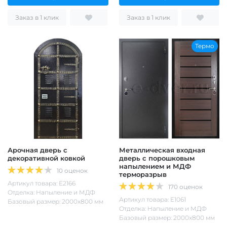
Заказ в 1 клик
Заказ в 1 клик
Термо
Арочная дверь с
Металлическая входная
декоративной ковкой
дверь с порошковым
напылением и МДФ
10 оценок
терморазрыв
Артикул товара: Е2166
170 оценок
Отделка: Напыление и МДФ
Артикул товара: Е1061
Базовый размер: 2000х800 мм
Отделка: Напыление и МДФ
Базовый размер: 2000х800 мм