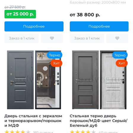
Базовый размер: 2000х800 мм
от 27 500 р.
от 25 000 р.
от 38 800 р.
Подробнее
Подробнее
Заказ в 1 клик
Заказ в 1 клик
Термо
Термо
Хит
Хит
Дверь стальная с зеркалом
Стальная термо дверь
и терморазрывом/порошок
порошок/МДФ цвет Серый/
и МДФ
Беленый дуб
192 оценки
40 оценок