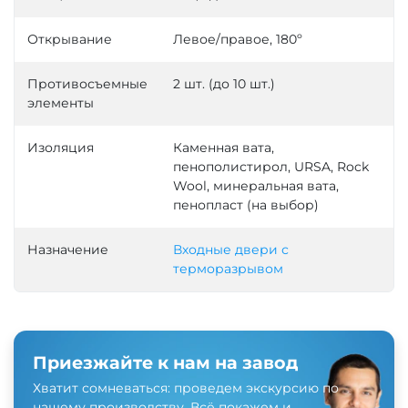
Открывание
Левое/правое, 180º
Противосъемные
2 шт. (до 10 шт.)
элементы
Изоляция
Каменная вата,
пенополистирол, URSA, Rock
Wool, минеральная вата,
пенопласт (на выбор)
Назначение
Входные двери с
терморазрывом
Приезжайте к нам на завод
Хватит сомневаться: проведем экскурсию по
нашему производству. Всё покажем и