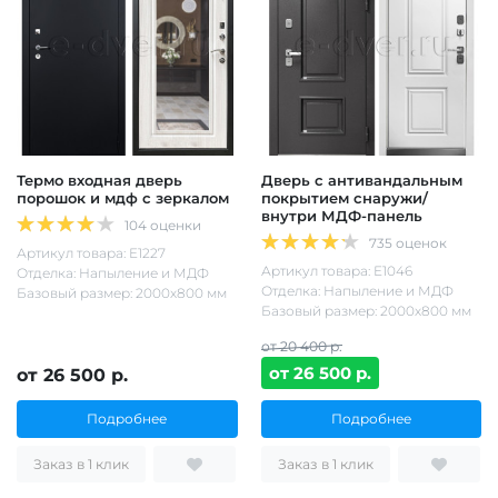
Термо входная дверь
Дверь с антивандальным
порошок и мдф с зеркалом
покрытием снаружи/
внутри МДФ-панель
104 оценки
735 оценок
Артикул товара: Е1227
Артикул товара: Е1046
Отделка: Напыление и МДФ
Отделка: Напыление и МДФ
Базовый размер: 2000х800 мм
Базовый размер: 2000х800 мм
от 20 400 р.
от 26 500 р.
от 26 500 р.
Подробнее
Подробнее
Заказ в 1 клик
Заказ в 1 клик