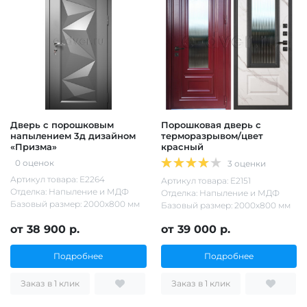
Дверь с порошковым
Порошковая дверь с
напылением 3д дизайном
терморазрывом/цвет
«Призма»
красный
0 оценок
3 оценки
Артикул товара: Е2264
Артикул товара: Е2151
Отделка: Напыление и МДФ
Отделка: Напыление и МДФ
Базовый размер: 2000х800 мм
Базовый размер: 2000х800 мм
от 38 900 р.
от 39 000 р.
Подробнее
Подробнее
Заказ в 1 клик
Заказ в 1 клик