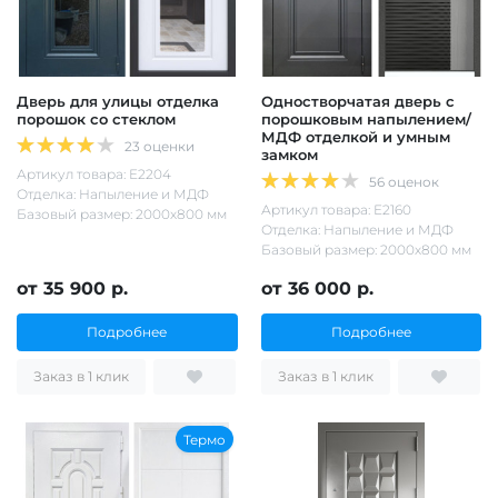
Дверь для улицы отделка
Одностворчатая дверь с
порошок со стеклом
порошковым напылением/
МДФ отделкой и умным
23 оценки
замком
Артикул товара: Е2204
56 оценок
Отделка: Напыление и МДФ
Артикул товара: Е2160
Базовый размер: 2000х800 мм
Отделка: Напыление и МДФ
Базовый размер: 2000х800 мм
от 35 900 р.
от 36 000 р.
Подробнее
Подробнее
Заказ в 1 клик
Заказ в 1 клик
Термо