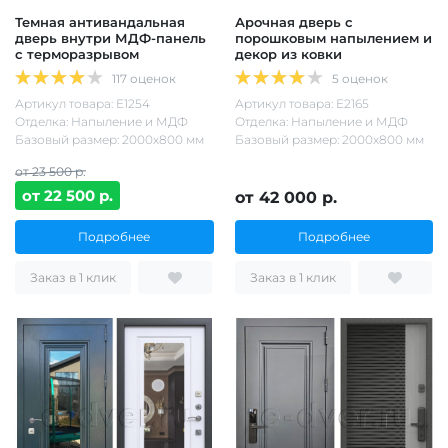
Темная антивандальная
Арочная дверь с
дверь внутри МДФ-панель
порошковым напылением и
с терморазрывом
декор из ковки
117 оценок
5 оценок
Артикул товара: Е1254
Артикул товара: Е2165
Отделка: Напыление и МДФ
Отделка: Напыление и МДФ
Базовый размер: 2000х800 мм
Базовый размер: 2000х800 мм
от 23 500 р.
от 22 500 р.
от 42 000 р.
Подробнее
Подробнее
Заказ в 1 клик
Заказ в 1 клик