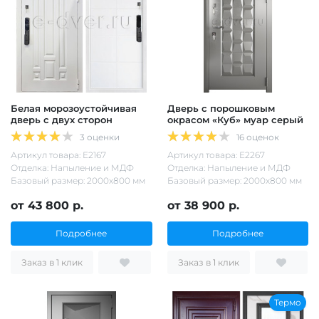
Белая морозоустойчивая
Дверь с порошковым
дверь с двух сторон
окрасом «Куб» муар серый
3 оценки
16 оценок
Артикул товара: Е2167
Артикул товара: Е2267
Отделка: Напыление и МДФ
Отделка: Напыление и МДФ
Базовый размер: 2000х800 мм
Базовый размер: 2000х800 мм
от 43 800 р.
от 38 900 р.
Подробнее
Подробнее
Заказ в 1 клик
Заказ в 1 клик
Термо