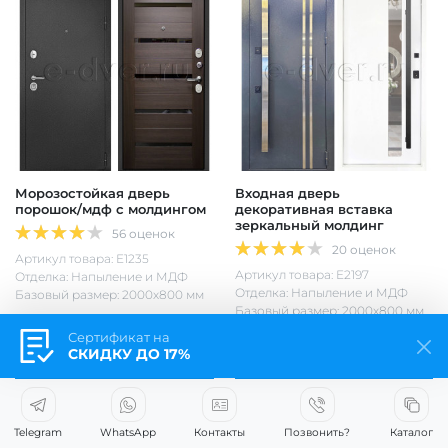
Морозостойкая дверь
Входная дверь
порошок/мдф с молдингом
декоративная вставка
зеркальный молдинг
56 оценок
20 оценок
Артикул товара: Е1235
Артикул товара: Е2197
Отделка: Напыление и МДФ
Отделка: Напыление и МДФ
Базовый размер: 2000х800 мм
Базовый размер: 2000х800 мм
Сертификат на
от 22 500 р.
от 35 900 р.
СКИДКУ ДО 17%
Подробнее
Подробнее
Заказ в 1 клик
Заказ в 1 клик
Telegram
WhatsApp
Контакты
Позвонить?
Каталог