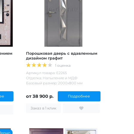
ением
Порошковая дверь с вдавленным
й
дизайном графит
1 оценка
Артикул товара: Е2265
Отделка: Напыление и МДФ
Базовый размер: 2000х800 мм
от 38 900 р.
ее
Подробнее
Заказ в 1 клик
Термо