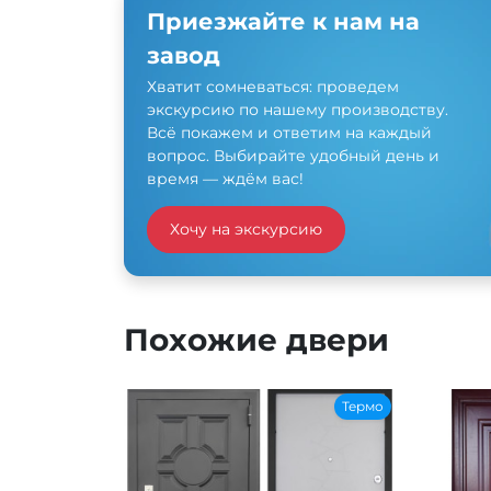
Приезжайте к нам на
завод
Хватит сомневаться: проведем
экскурсию по нашему производству.
Всё покажем и ответим на каждый
вопрос. Выбирайте удобный день и
время — ждём вас!
Хочу на экскурсию
Похожие двери
Термо