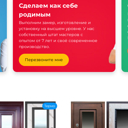
Сделаем как себе
родимым
Выполним замер, изготовление и
установку на высшем уровне. У нас
собственный штат мастеров с
опытом от 7 лет и своё современное
производство.
Перезвоните мне
Термо