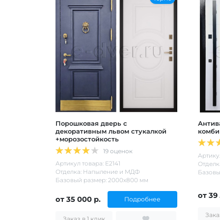
Порошковая дверь с
Антив
декоративным львом стукалкой
комби
+морозостойкость
19 оценок
Артикул
Артикул товара: Е2141
Отделк
Отделка: Напыление и МДФ
Базовы
Базовый размер: 2000х800 мм
от 39
от 35 000 р.
Подробнее
Заказ в 1 клик