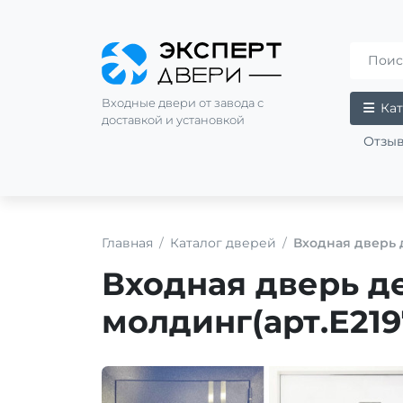
Входные двери от завода с
Кат
доставкой и установкой
Отзы
Главная
Каталог дверей
Входная дверь 
Входная дверь д
молдинг(арт.Е219