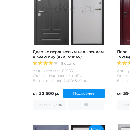
Дверь с порошковым напылением
Порош
в квартиру (цвет оникс)
термо
8 оценок
Артикул товара: Е2055
Артикул
Отделка: Напыление и МДФ
Отделк
Базовый размер: 2000х800 мм
Базовы
от 32 500 р.
от 39
Подробнее
Заказ в 1 клик
Термо