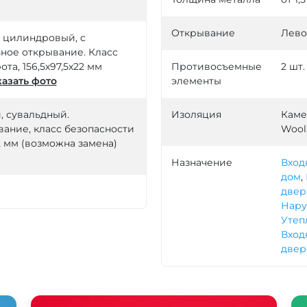
Открывание
Лево
й, цилиндровый, с
ное открывание. Класс
ота, 156,5х97,5х22 мм
Противосъемные
2 шт.
азать фото
элементы
й, сувальдный.
Изоляция
Каме
ание, класс безопасности
Wool
22 мм (возможна замена)
Назначение
Вход
дом
,
двер
Нару
Утеп
Вход
двер