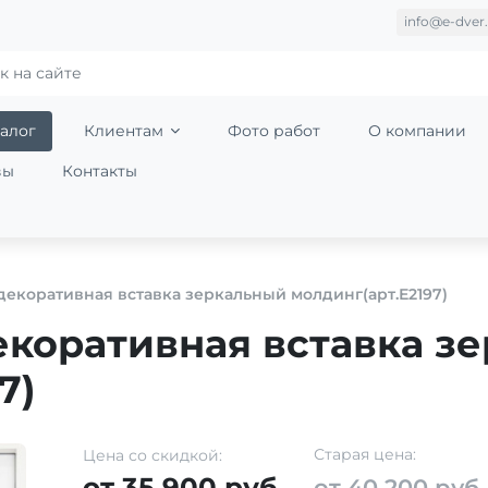
info@e-dver.
алог
Клиентам
Фото работ
О компании
вы
Контакты
декоративная вставка зеркальный молдинг(арт.Е2197)
екоративная вставка з
7)
Старая цена:
Цена со скидкой:
от 35 900 руб.
от 40 200 руб.