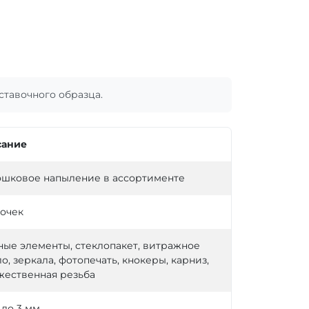
тавочного образца.
ание
шковое напыление в ассортименте
точек
ные элементы, стеклопакет, витражное
о, зеркала, фотопечать, кнокеры, карниз,
жественная резьба
5 до 3 мм