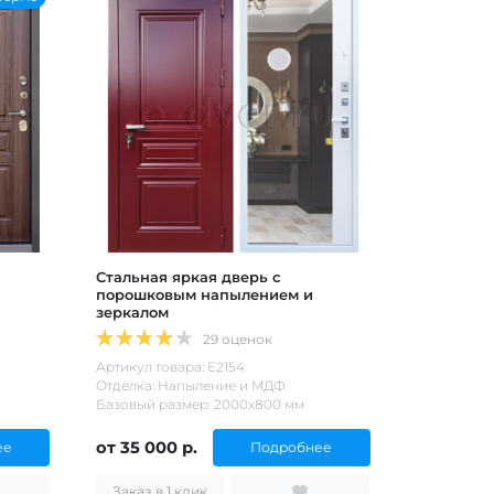
Стальная яркая дверь с
порошковым напылением и
зеркалом
29 оценок
Артикул товара: Е2154
Отделка: Напыление и МДФ
Базовый размер: 2000х800 мм
от 35 000 р.
ее
Подробнее
Заказ в 1 клик