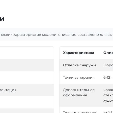
и
еских характеристик модели: описание составлено для выс
Характеристика
Опис
Отделка снаружи
Поро
Точки запирания
6-12 
лектация
Дополнительное
кова
оформление
стекл
худо
Толщина металла
от 1,