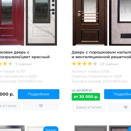
ковая дверь с
Дверь с порошковым напыл
разрывом/цвет красный
и вентиляционной решетко
3 оценки
23 оценки
 товара: Е2151
Артикул товара: Е1156
а: Напыление и МДФ
Отделка: Напыление и МДФ
й размер: 2000х800 мм
Базовый размер: 2000х800 мм
от 32 500 р.
 000 р.
Подробнее
Подробн
от 30 000 р.
Заказ в 1 клик
Заказ в 1 клик
Термо