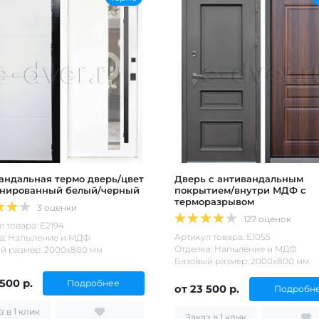
андальная термо дверь/цвет
Дверь с антивандальным
нированный белый/черный
покрытием/внутри МДФ с
терморазрывом
3 оценки
127 оценок
 товара: Е2194
Артикул товара: Е1055
а: Напыление и МДФ
Отделка: Напыление и МДФ
й размер: 2000х800 мм
Базовый размер: 2000х800 мм
 500 р.
Подробнее
от 23 500 р.
Подробн
Заказ в 1 клик
Заказ в 1 клик