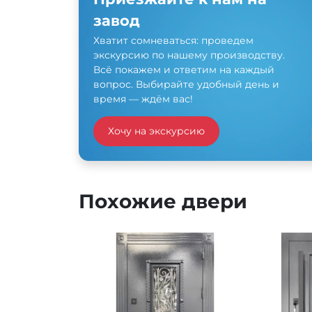
завод
Хватит сомневаться: проведем
экскурсию по нашему производству.
Всё покажем и ответим на каждый
вопрос. Выбирайте удобный день и
время — ждём вас!
Хочу на экскурсию
Похожие двери