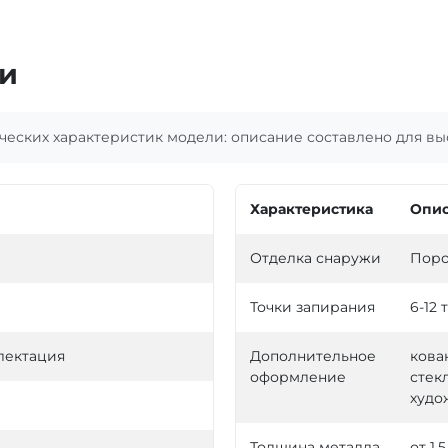
и
еских характеристик модели: описание составлено для выс
Характеристика
Опис
Отделка снаружи
Поро
Точки запирания
6-12 
лектация
Дополнительное
кова
оформление
стекл
худо
Толщина металла
от 1,