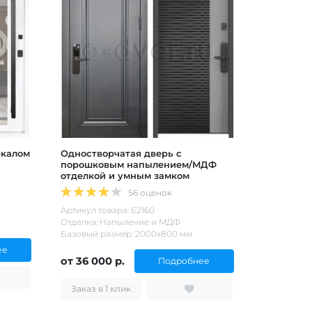
ркалом
Одностворчатая дверь с
порошковым напылением/МДФ
отделкой и умным замком
56 оценок
Артикул товара: Е2160
Отделка: Напыление и МДФ
Базовый размер: 2000х800 мм
ее
от 36 000 р.
Подробнее
Заказ в 1 клик