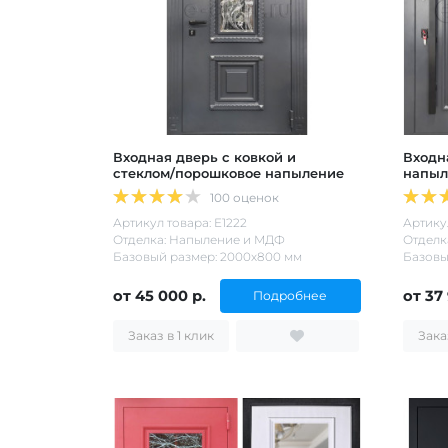
Входная дверь с ковкой и
Входн
стеклом/порошковое напыление
напыл
100 оценок
Артикул товара: Е1222
Артикул
Отделка: Напыление и МДФ
Отделк
Базовый размер: 2000х800 мм
Базовы
от 45 000 р.
от 37
Подробнее
Заказ в 1 клик