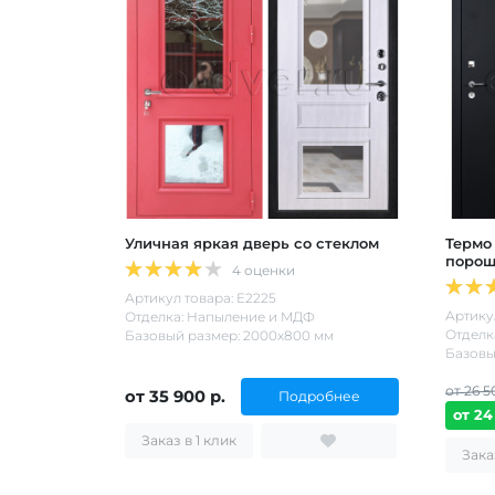
Уличная яркая дверь со стеклом
Термо
порош
4 оценки
Артикул товара: Е2225
Артикул
Отделка: Напыление и МДФ
Отделк
Базовый размер: 2000х800 мм
Базовы
от 26 5
от 35 900 р.
Подробнее
от 24
Заказ в 1 клик