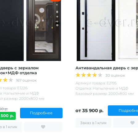
 дверь с зеркалом
Антивандальная дверь с зе
ок+МДФ отделка
30 оценок
167 оценок
Артикул товара: Е2195
 товара: Е1226
Отделка: Напыление и МДФ
а: Напыление и МДФ
Базовый размер: 2000х800 мм
й размер: 2000х800 мм
00 р.
от 35 900 р.
Подробн
Подробнее
 500 р.
Заказ в 1 клик
Заказ в 1 клик