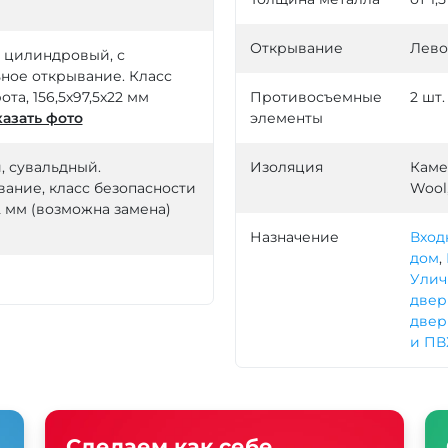
Открывание
Лево
й, цилиндровый, с
ное открывание. Класс
ота, 156,5х97,5х22 мм
Противосъемные
2 шт.
азать фото
элементы
й, сувальдный.
Изоляция
Каме
ание, класс безопасности
Wool
22 мм (возможна замена)
Назначение
Вход
дом
,
Улич
двер
двер
и ПВ
Сделаем как себе