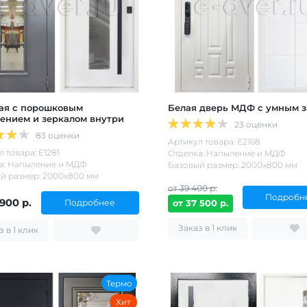
ая с порошковым
Белая дверь МДФ с умным 
ением и зеркалом внутри
23 оценки
83 оценки
Артикул товара: Е2168
 товара: Е1281
Отделка: Напыление и МДФ
а: Напыление и МДФ
Базовый размер: 2000х800 мм
й размер: 2000х800 мм
от 39 400 р.
Подробн
 900 р.
Подробнее
от 37 500 р.
Заказ в 1 клик
Заказ в 1 клик
Термо
Хит