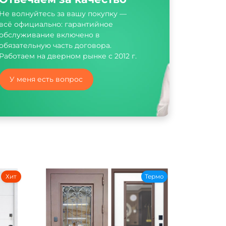
Не волнуйтесь за вашу покупку —
всё официально: гарантийное
обслуживание включено в
обязательную часть договора.
Работаем на дверном рынке с 2012 г.
У меня есть вопрос
Хит
Термо