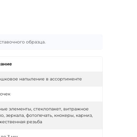
тавочного образца.
ание
шковое напыление в ассортименте
точек
ные элементы, стеклопакет, витражное
о, зеркала, фотопечать, кнокеры, карниз,
жественная резьба
5 до 3 мм