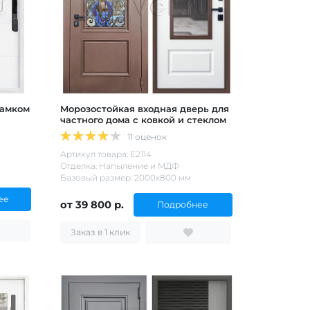
замком
Морозостойкая входная дверь для
частного дома с ковкой и стеклом
11 оценок
Артикул товара: Е2114
Отделка: Напыление и МДФ
Базовый размер: 2000х800 мм
ее
от 39 800 р.
Подробнее
Заказ в 1 клик