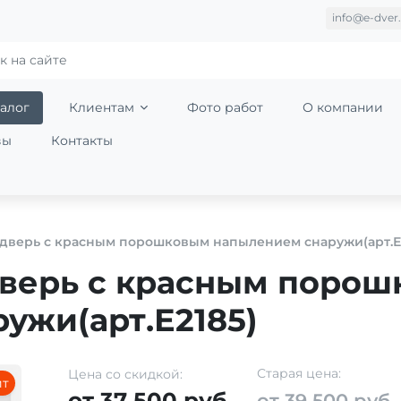
info@e-dver.
алог
Клиентам
Фото работ
О компании
вы
Контакты
дверь с красным порошковым напылением снаружи(арт.Е2
дверь с красным поро
ужи(арт.Е2185)
Старая цена:
Цена со скидкой:
ит
от 37 500 руб.
от 39 500 руб.