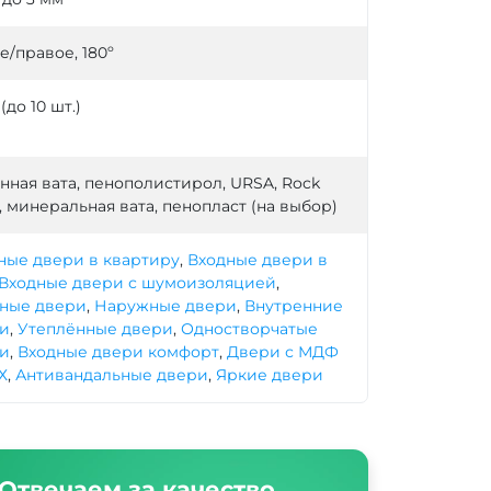
е/правое, 180º
 (до 10 шт.)
нная вата, пенополистирол, URSA, Rock
, минеральная вата, пенопласт (на выбор)
ные двери в квартиру
,
Входные двери в
Входные двери с шумоизоляцией
,
ные двери
,
Наружные двери
,
Внутренние
и
,
Утеплённые двери
,
Одностворчатые
и
,
Входные двери комфорт
,
Двери с МДФ
Х
,
Антивандальные двери
,
Яркие двери
Отвечаем за качество