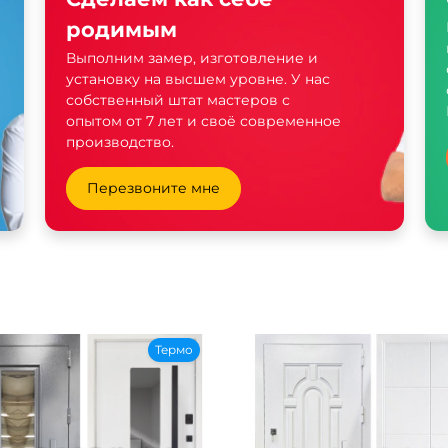
родимым
Выполним замер, изготовление и
установку на высшем уровне. У нас
собственный штат мастеров с
опытом от 7 лет и своё современное
производство.
Перезвоните мне
Термо