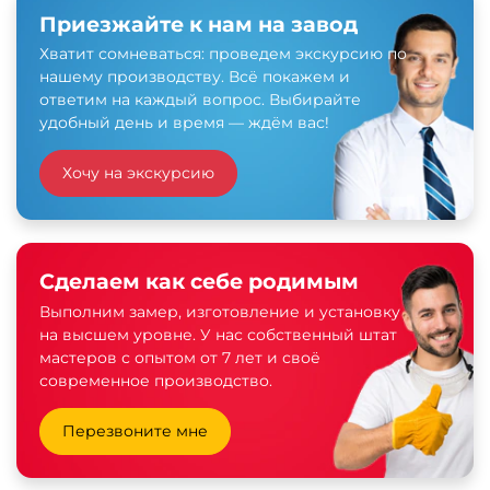
Приезжайте к нам на завод
Хватит сомневаться: проведем экскурсию по
нашему производству. Всё покажем и
ответим на каждый вопрос. Выбирайте
удобный день и время — ждём вас!
Хочу на экскурсию
Сделаем как себе родимым
Выполним замер, изготовление и установку
на высшем уровне. У нас собственный штат
мастеров с опытом от 7 лет и своё
современное производство.
Перезвоните мне