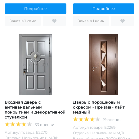
Подробнее
Подробнее
Заказ в 1 клик
Заказ в 1 клик
Входная дверь с
Дверь с порошковым
антивандальным
окрасом «Призма» лайт
покрытием и декоративной
медный
стукалкой
19 оценок
33 оценки
Артикул товара: Е2269
Артикул товара: Е2270
Отделка: Напыление и МДФ
Отделка: Напыление и МДФ
Базовый размер: 2000х800 мм