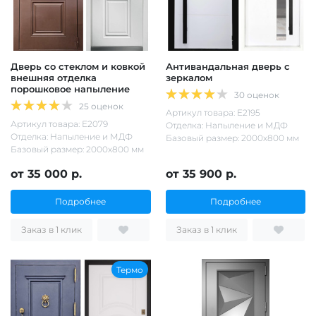
Дверь со стеклом и ковкой
Антивандальная дверь с
внешняя отделка
зеркалом
порошковое напыление
30 оценок
25 оценок
Артикул товара: Е2195
Артикул товара: Е2079
Отделка: Напыление и МДФ
Отделка: Напыление и МДФ
Базовый размер: 2000х800 мм
Базовый размер: 2000х800 мм
от 35 000 р.
от 35 900 р.
Подробнее
Подробнее
Заказ в 1 клик
Заказ в 1 клик
Термо