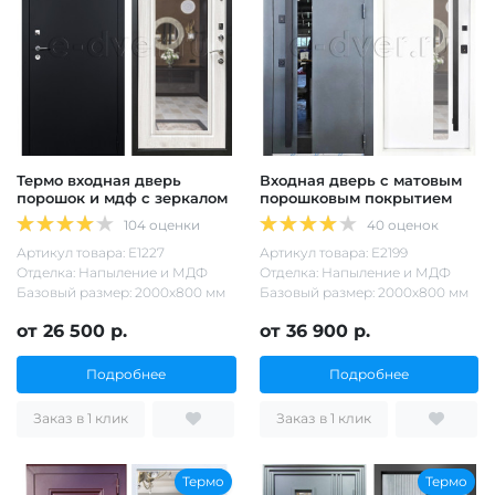
Термо входная дверь
Входная дверь с матовым
порошок и мдф с зеркалом
порошковым покрытием
104 оценки
40 оценок
Артикул товара: Е1227
Артикул товара: Е2199
Отделка: Напыление и МДФ
Отделка: Напыление и МДФ
Базовый размер: 2000х800 мм
Базовый размер: 2000х800 мм
от 26 500 р.
от 36 900 р.
Подробнее
Подробнее
Заказ в 1 клик
Заказ в 1 клик
Термо
Термо