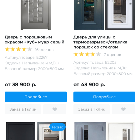
Дверь с порошковым
Дверь для улицы с
окрасом «Куб» муар серый
терморазрывом/отделка
порошок со стеклом
16 оценок
7 оценок
Артикул товара: Е2267
Артикул товара: Е2205
Отделка: Напыление и МДФ
Отделка: Напыление и МДФ
Базовый размер: 2000х800 мм
Базовый размер: 2000х800 мм
от 38 900 р.
от 43 900 р.
Подробнее
Подробнее
Заказ в 1 клик
Заказ в 1 клик
Термо