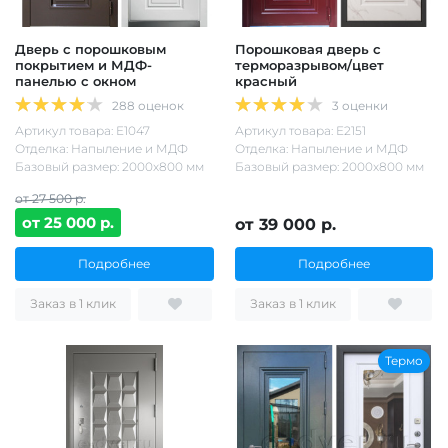
Дверь с порошковым
Порошковая дверь с
покрытием и МДФ-
терморазрывом/цвет
панелью с окном
красный
288 оценок
3 оценки
Артикул товара: Е1047
Артикул товара: Е2151
Отделка: Напыление и МДФ
Отделка: Напыление и МДФ
Базовый размер: 2000х800 мм
Базовый размер: 2000х800 мм
от 27 500 р.
от 25 000 р.
от 39 000 р.
Подробнее
Подробнее
Заказ в 1 клик
Заказ в 1 клик
Термо