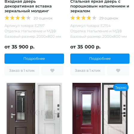
Входная дверь
Стальная яркая дверь с
декоративная вставка
порошковым напылением и
зеркальный молдинг
зеркалом
20 оценок
29 оценок
Артикул товара: Е2197
Артикул товара: Е2154
Отделка: Напыление и МДФ
Отделка: Напыление и МДФ
Базовый размер: 2000х800 мм
Базовый размер: 2000х800 мм
от 35 900 р.
от 35 000 р.
Подробнее
Подробнее
Заказ в 1 клик
Заказ в 1 клик
Термо