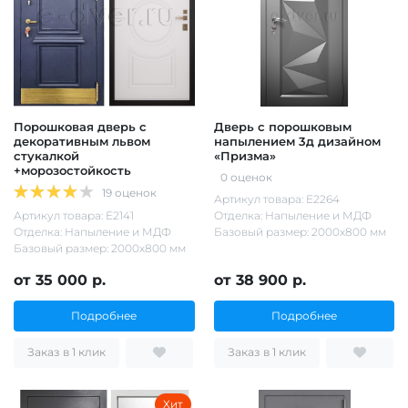
Порошковая дверь с
Дверь с порошковым
декоративным львом
напылением 3д дизайном
стукалкой
«Призма»
+морозостойкость
0 оценок
19 оценок
Артикул товара: Е2264
Артикул товара: Е2141
Отделка: Напыление и МДФ
Отделка: Напыление и МДФ
Базовый размер: 2000х800 мм
Базовый размер: 2000х800 мм
от 35 000 р.
от 38 900 р.
Подробнее
Подробнее
Заказ в 1 клик
Заказ в 1 клик
Хит