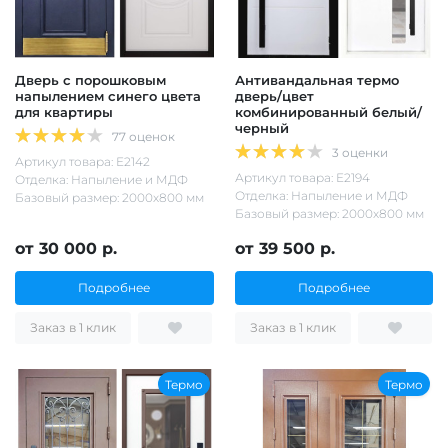
Дверь с порошковым
Антивандальная термо
напылением синего цвета
дверь/цвет
для квартиры
комбинированный белый/
черный
77 оценок
3 оценки
Артикул товара: Е2142
Артикул товара: Е2194
Отделка: Напыление и МДФ
Отделка: Напыление и МДФ
Базовый размер: 2000х800 мм
Базовый размер: 2000х800 мм
от 30 000 р.
от 39 500 р.
Подробнее
Подробнее
Заказ в 1 клик
Заказ в 1 клик
Термо
Термо