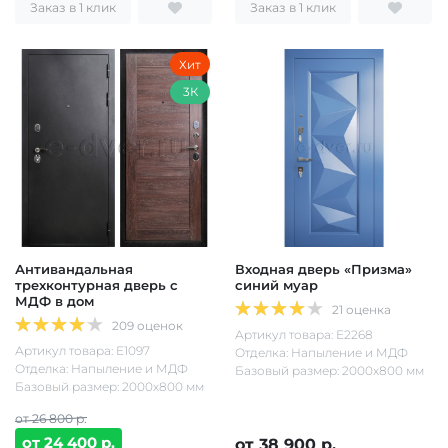
Заказ в 1 клик
Заказ в 1 клик
Хит
3К
Антивандальная
Входная дверь «Призма»
трехконтурная дверь с
синий муар
МДФ в дом
21 оценка
209 оценок
Артикул товара: Е2268
Артикул товара: Е1097
Отделка: Напыление и МДФ
Отделка: Напыление и МДФ
Базовый размер: 2000х800 мм
Базовый размер: 2000х800 мм
от 26 800 р.
от 24 400 р.
от 38 900 р.