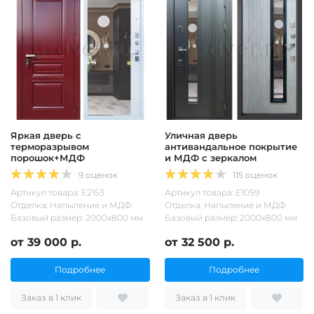
Яркая дверь с
Уличная дверь
терморазрывом
антивандальное покрытие
порошок+МДФ
и МДФ с зеркалом
9 оценок
115 оценок
Артикул товара: Е2153
Артикул товара: Е1059
Отделка: Напыление и МДФ
Отделка: Напыление и МДФ
Базовый размер: 2000х800 мм
Базовый размер: 2000х800 мм
от 39 000 р.
от 32 500 р.
Подробнее
Подробнее
Заказ в 1 клик
Заказ в 1 клик