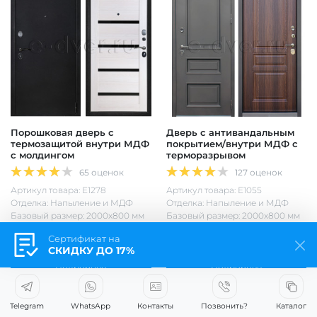
Порошковая дверь с
Дверь с антивандальным
термозащитой внутри МДФ
покрытием/внутри МДФ с
с молдингом
терморазрывом
65 оценок
127 оценок
Артикул товара: Е1278
Артикул товара: Е1055
Отделка: Напыление и МДФ
Отделка: Напыление и МДФ
Базовый размер: 2000х800 мм
Базовый размер: 2000х800 мм
Сертификат на
от 24 500 р.
от 23 500 р.
СКИДКУ ДО 17%
Подробнее
Подробнее
Заказ в 1 клик
Заказ в 1 клик
Telegram
WhatsApp
Контакты
Позвонить?
Каталог