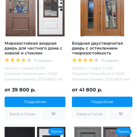
Морозостойкая входная
Входная двустворчатая
дверь для частного дома с
дверь с остеклением
ковкой и стеклом
+морозостойкость
11 оценок
3 оценки
Артикул товара: Е2114
Артикул товара: Е2162
Отделка: Напыление и МДФ
Отделка: Напыление и МДФ
Базовый размер: 2000х800 мм
Базовый размер: 2000х800 мм
от 39 800 р.
от 41 800 р.
Подробнее
Подробнее
Заказ в 1 клик
Заказ в 1 клик
Термо
Термо