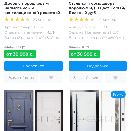
Дверь с порошковым
Стальная термо дверь
напылением и
порошок/МДФ цвет Серый/
вентиляционной решеткой
Беленый дуб
23 оценки
40 оценок
Артикул товара: Е1156
Артикул товара: Е1056
Отделка: Напыление и МДФ
Отделка: Напыление и МДФ
Базовый размер: 2000х800 мм
Базовый размер: 2000х800 мм
от 32 500 р.
от 33 200 р.
от 30 000 р.
от 36 500 р.
Подробнее
Подробнее
Заказ в 1 клик
Заказ в 1 клик
Термо