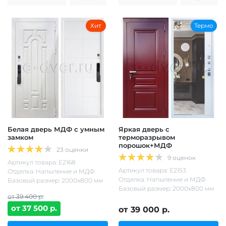
Хит
Термо
Белая дверь МДФ с умным
Яркая дверь с
замком
терморазрывом
порошок+МДФ
23 оценки
9 оценок
Артикул товара: Е2168
Артикул товара: Е2153
Отделка: Напыление и МДФ
Отделка: Напыление и МДФ
Базовый размер: 2000х800 мм
Базовый размер: 2000х800 мм
от 39 400 р.
от 37 500 р.
от 39 000 р.