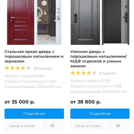
Стальная яркая дверь с
Уличная дверь с
порошковым напылением и
порошковым напылением/
зеркалом
МДФ отделкой и умным
замком
29 оценок
5 оценок
Артикул товара: Е2154
Артикул товара: Е2159
Отделка: Напыление и МДФ
Отделка: Напыление и МДФ
Базовый размер: 2000х800 мм
Базовый размер: 2000х800 мм
от 35 000 р.
от 38 800 р.
Подробнее
Подробнее
Заказ в 1 клик
Заказ в 1 клик