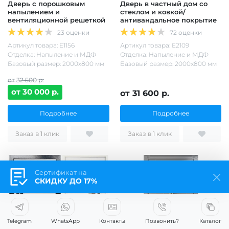
Дверь с порошковым
Дверь в частный дом со
напылением и
стеклом и ковкой/
вентиляционной решеткой
антивандальное покрытие
23 оценки
72 оценки
Артикул товара: Е1156
Артикул товара: Е2109
Отделка: Напыление и МДФ
Отделка: Напыление и МДФ
Базовый размер: 2000х800 мм
Базовый размер: 2000х800 мм
от 32 500 р.
от 30 000 р.
от 31 600 р.
Подробнее
Подробнее
Заказ в 1 клик
Заказ в 1 клик
Сертификат на
СКИДКУ ДО 17%
Telegram
WhatsApp
Контакты
Позвонить?
Каталог