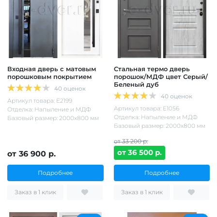
Входная дверь с матовым
Стальная термо дверь
порошковым покрытием
порошок/МДФ цвет Серый/
Беленый дуб
40 оценок
40 оценок
Артикул товара: Е2199
Артикул товара: Е1056
Отделка: Напыление и МДФ
Отделка: Напыление и МДФ
Базовый размер: 2000х800 мм
Базовый размер: 2000х800 мм
от 33 200 р.
от 36 500 р.
от 36 900 р.
Подробнее
Подробнее
Заказ в 1 клик
Заказ в 1 клик