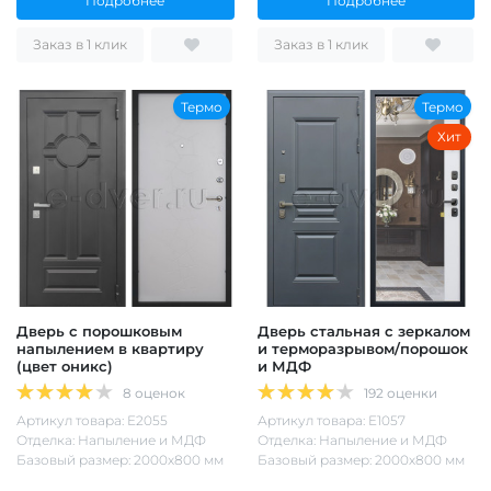
Подробнее
Подробнее
Заказ в 1 клик
Заказ в 1 клик
Термо
Термо
Хит
Дверь с порошковым
Дверь стальная с зеркалом
напылением в квартиру
и терморазрывом/порошок
(цвет оникс)
и МДФ
8 оценок
192 оценки
Артикул товара: Е2055
Артикул товара: Е1057
Отделка: Напыление и МДФ
Отделка: Напыление и МДФ
Базовый размер: 2000х800 мм
Базовый размер: 2000х800 мм