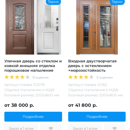
Термо
Термо
Уличная дверь со стеклом и
Входная двустворчатая
ковкой внешняя отделка
дверь с остеклением
порошковое напыление
+морозостойкость
9 оценок
3 оценки
Артикул товара: Е2078
Артикул товара: Е2162
Отделка: Напыление и МДФ
Отделка: Напыление и МДФ
Базовый размер: 2000х800 мм
Базовый размер: 2000х800 мм
от 38 000 р.
от 41 800 р.
Подробнее
Подробнее
Заказ в 1 клик
Заказ в 1 клик