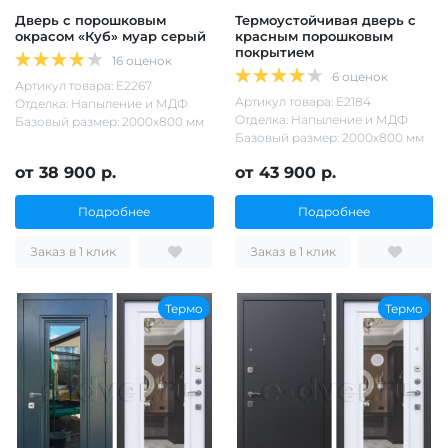
Дверь с порошковым
Термоустойчивая дверь с
окрасом «Куб» муар серый
красным порошковым
покрытием
16 оценок
6 оценок
Артикул товара: Е2267
Артикул товара: Е2184
Отделка: Напыление и МДФ
Отделка: Напыление и МДФ
Базовый размер: 2000х800 мм
Базовый размер: 2000х800 мм
от 38 900 р.
от 43 900 р.
Подробнее
Подробнее
Заказ в 1 клик
Заказ в 1 клик
Термо
Термо