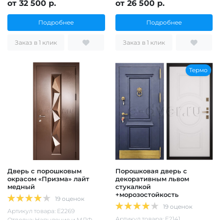
от 32 500 р.
от 26 500 р.
Подробнее
Подробнее
Заказ в 1 клик
Заказ в 1 клик
Термо
Дверь с порошковым
Порошковая дверь с
окрасом «Призма» лайт
декоративным львом
медный
стукалкой
+морозостойкость
19 оценок
19 оценок
Артикул товара: Е2269
Артикул товара: Е2141
Отделка: Напыление и МДФ