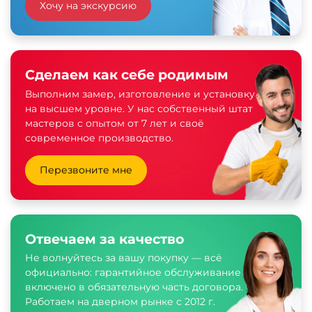
Хочу на экскурсию
Сделаем как себе родимым
Выполним замер, изготовление и установку
на высшем уровне. У нас собственный штат
мастеров с опытом от 7 лет и своё
современное производство.
Перезвоните мне
Отвечаем за качество
Не волнуйтесь за вашу покупку — всё
официально: гарантийное обслуживание
включено в обязательную часть договора.
Работаем на дверном рынке с 2012 г.