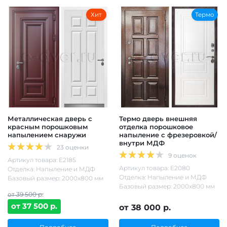
Хит
Термо
Металлическая дверь с
Термо дверь внешняя
красным порошковым
отделка порошковое
напылением снаружи
напыление с фрезеровкой/
внутри МДФ
23 оценки
9 оценок
Артикул товара: Е2185
Артикул товара: Е2080
Отделка: Напыление и МДФ
Отделка: Напыление и МДФ
Базовый размер: 2000х800 мм
Базовый размер: 2000х800 мм
от 39 500 р.
от 37 500 р.
от 38 000 р.