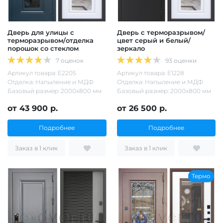
Дверь для улицы с
Дверь с терморазрывом/
терморазрывом/отделка
цвет серый и белый/
порошок со стеклом
зеркало
7 оценок
93 оценки
Артикул товара: Е2205
Артикул товара: Е1228
Отделка: Напыление и МДФ
Отделка: Напыление и МДФ
Базовый размер: 2000х800 мм
Базовый размер: 2000х800 мм
от 43 900 р.
от 26 500 р.
Подробнее
Подробнее
Заказ в 1 клик
Заказ в 1 клик
Термо