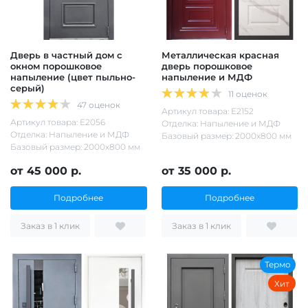
Дверь в частный дом с
Металлическая красная
окном порошковое
дверь порошковое
напыление (цвет пыльно-
напыление и МДФ
серый)
11 оценок
47 оценок
Артикул товара: Е2152
Артикул товара: Е2056
Отделка: Напыление и МДФ
Отделка: Напыление и МДФ
Базовый размер: 2000х800 мм
Базовый размер: 2000х800 мм
от 45 000 р.
от 35 000 р.
Подробнее
Подробнее
Заказ в 1 клик
Заказ в 1 клик
Термо
Хит