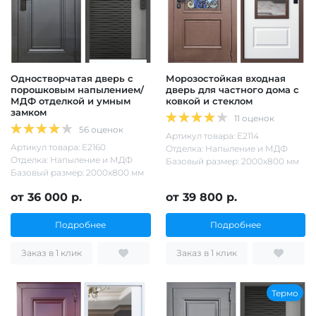
Одностворчатая дверь с
Морозостойкая входная
порошковым напылением/
дверь для частного дома с
МДФ отделкой и умным
ковкой и стеклом
замком
11 оценок
56 оценок
Артикул товара: Е2114
Артикул товара: Е2160
Отделка: Напыление и МДФ
Отделка: Напыление и МДФ
Базовый размер: 2000х800 мм
Базовый размер: 2000х800 мм
от 36 000 р.
от 39 800 р.
Подробнее
Подробнее
Заказ в 1 клик
Заказ в 1 клик
Термо