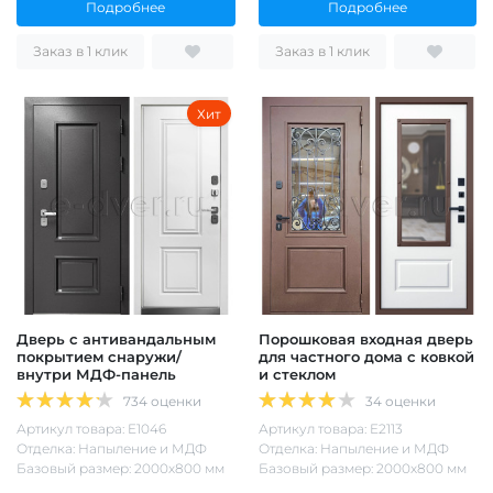
Подробнее
Подробнее
Заказ в 1 клик
Заказ в 1 клик
Хит
Дверь с антивандальным
Порошковая входная дверь
покрытием снаружи/
для частного дома с ковкой
внутри МДФ-панель
и стеклом
734 оценки
34 оценки
Артикул товара: Е1046
Артикул товара: Е2113
Отделка: Напыление и МДФ
Отделка: Напыление и МДФ
Базовый размер: 2000х800 мм
Базовый размер: 2000х800 мм