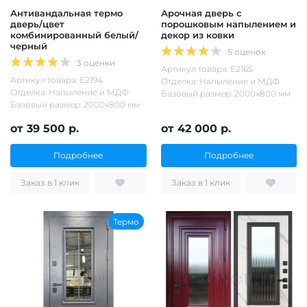
Антивандальная термо
Арочная дверь с
дверь/цвет
порошковым напылением и
комбинированный белый/
декор из ковки
черный
5 оценок
3 оценки
Артикул товара: Е2165
Артикул товара: Е2194
Отделка: Напыление и МДФ
Отделка: Напыление и МДФ
Базовый размер: 2000х800 мм
Базовый размер: 2000х800 мм
от 39 500 р.
от 42 000 р.
Подробнее
Подробнее
Заказ в 1 клик
Заказ в 1 клик
Термо