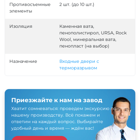
Противосъемные
2 шт. (до 10 шт.)
элементы
Изоляция
Каменная вата,
пенополистирол, URSA, Rock
Wool, минеральная вата,
пенопласт (на выбор)
Назначение
Входные двери с
терморазрывом
Приезжайте к нам на завод
Хватит сомневаться: проведем экскурсию по
нашему производству. Всё покажем и
ответим на каждый вопрос. Выбирайте
удобный день и время — ждём вас!