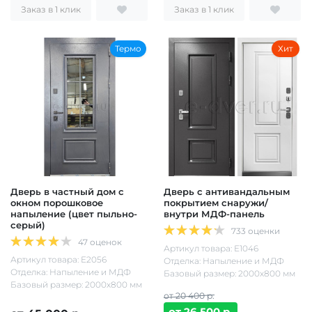
Заказ в 1 клик
Заказ в 1 клик
Термо
Хит
Дверь в частный дом с
Дверь с антивандальным
окном порошковое
покрытием снаружи/
напыление (цвет пыльно-
внутри МДФ-панель
серый)
733 оценки
47 оценок
Артикул товара: Е1046
Артикул товара: Е2056
Отделка: Напыление и МДФ
Отделка: Напыление и МДФ
Базовый размер: 2000х800 мм
Базовый размер: 2000х800 мм
от 20 400 р.
от 26 500 р.