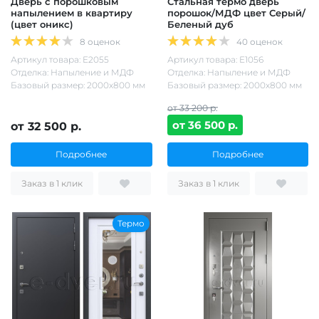
Дверь с порошковым
Стальная термо дверь
напылением в квартиру
порошок/МДФ цвет Серый/
(цвет оникс)
Беленый дуб
8 оценок
40 оценок
Артикул товара: Е2055
Артикул товара: Е1056
Отделка: Напыление и МДФ
Отделка: Напыление и МДФ
Базовый размер: 2000х800 мм
Базовый размер: 2000х800 мм
от 33 200 р.
от 36 500 р.
от 32 500 р.
Подробнее
Подробнее
Заказ в 1 клик
Заказ в 1 клик
Термо