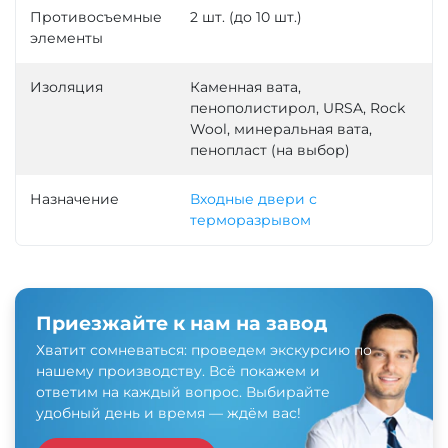
Противосъемные
2 шт. (до 10 шт.)
элементы
Изоляция
Каменная вата,
пенополистирол, URSA, Rock
Wool, минеральная вата,
пенопласт (на выбор)
Назначение
Входные двери с
терморазрывом
Приезжайте к нам на завод
Хватит сомневаться: проведем экскурсию по
нашему производству. Всё покажем и
ответим на каждый вопрос. Выбирайте
удобный день и время — ждём вас!