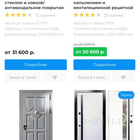
стеклом и ковкой/
напылением и
антивандальное покрытие
вентиляционной решеткой
72 оценки
23 оценки
Артикул товара: Е2109
Артикул товара: Е1156
Отделка: Напыление и МДФ
Отделка: Напыление и МДФ
Базовый размер: 2000х800 мм
Базовый размер: 2000х800 мм
от 32 500 р.
от 30 000 р.
от 31 600 р.
Подробнее
Подробнее
Заказ в 1 клик
Заказ в 1 клик
Термо