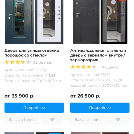
Дверь для улицы отделка
Антивандальная стальная
порошок со стеклом
дверь с зеркалом внутри/
терморазрыв
22 оценки
141 оценка
Артикул товара: Е2204
Артикул товара: Е1225
Отделка: Напыление и МДФ
Отделка: Напыление и МДФ
Базовый размер: 2000х800 мм
Базовый размер: 2000х800 мм
от 35 900 р.
от 26 500 р.
Подробнее
Подробнее
Заказ в 1 клик
Заказ в 1 клик