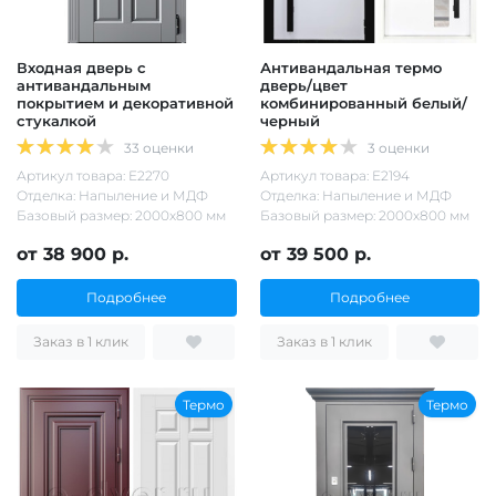
Входная дверь с
Антивандальная термо
антивандальным
дверь/цвет
покрытием и декоративной
комбинированный белый/
стукалкой
черный
33 оценки
3 оценки
Артикул товара: Е2270
Артикул товара: Е2194
Отделка: Напыление и МДФ
Отделка: Напыление и МДФ
Базовый размер: 2000х800 мм
Базовый размер: 2000х800 мм
от 38 900 р.
от 39 500 р.
Подробнее
Подробнее
Заказ в 1 клик
Заказ в 1 клик
Термо
Термо