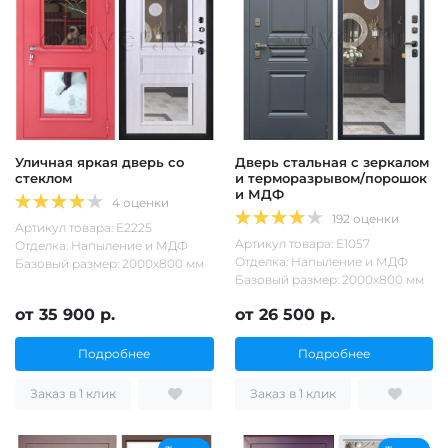
Уличная яркая дверь со
Дверь стальная с зеркалом
стеклом
и терморазрывом/порошок
и МДФ
4 оценки
192 оценки
Артикул товара: Е2225
Артикул товара: Е1057
Отделка: Напыление и МДФ
Отделка: Напыление и МДФ
Базовый размер: 2000х800 мм
Базовый размер: 2000х800 мм
от 35 900 р.
от 26 500 р.
Подробнее
Подробнее
Заказ в 1 клик
Заказ в 1 клик