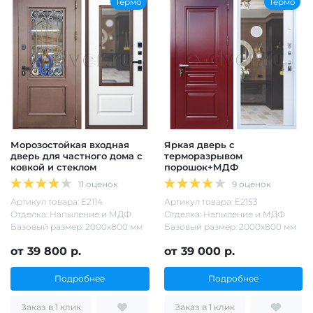
Термо
Термо
Морозостойкая входная
Яркая дверь с
дверь для частного дома с
терморазрывом
ковкой и стеклом
порошок+МДФ
11 оценок
9 оценок
Артикул товара: Е2114
Артикул товара: Е2153
Отделка: Напыление и МДФ
Отделка: Напыление и МДФ
Базовый размер: 2000х800 мм
Базовый размер: 2000х800 мм
от 39 800 р.
от 39 000 р.
Подробнее
Подробнее
Заказ в 1 клик
Заказ в 1 клик