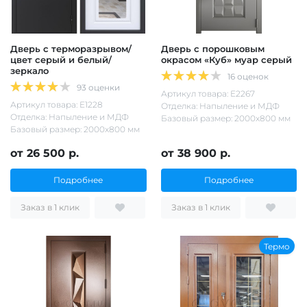
Дверь с терморазрывом/
Дверь с порошковым
цвет серый и белый/
окрасом «Куб» муар серый
зеркало
16 оценок
93 оценки
Артикул товара: Е2267
Артикул товара: Е1228
Отделка: Напыление и МДФ
Отделка: Напыление и МДФ
Базовый размер: 2000х800 мм
Базовый размер: 2000х800 мм
от 26 500 р.
от 38 900 р.
Подробнее
Подробнее
Заказ в 1 клик
Заказ в 1 клик
Термо