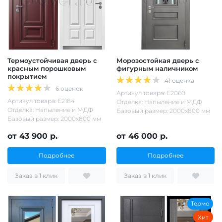
Термоустойчивая дверь с
Морозостойкая дверь с
красным порошковым
фигурным наличником
покрытием
41 оценка
6 оценок
Артикул товара: Е2060
Артикул товара: Е2184
Отделка: Напыление и МДФ
Отделка: Напыление и МДФ
Базовый размер: 2000х800 мм
Базовый размер: 2000х800 мм
от 43 900 р.
от 46 000 р.
Подробнее
Подробнее
Заказ в 1 клик
Заказ в 1 клик
Термо
Хит