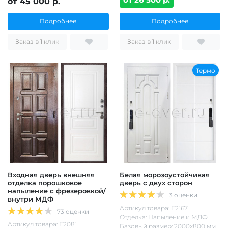
от 45 000 р.
Подробнее
Подробнее
Заказ в 1 клик
Заказ в 1 клик
Термо
Входная дверь внешняя
Белая морозоустойчивая
отделка порошковое
дверь с двух сторон
напыление с фрезеровкой/
3 оценки
внутри МДФ
Артикул товара: Е2167
73 оценки
Отделка: Напыление и МДФ
Артикул товара: Е2081
Базовый размер: 2000х800 мм