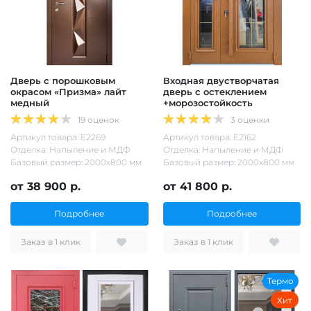
Дверь с порошковым
Входная двустворчатая
окрасом «Призма» лайт
дверь с остеклением
медный
+морозостойкость
19 оценок
3 оценки
Артикул товара: Е2269
Артикул товара: Е2162
Отделка: Напыление и МДФ
Отделка: Напыление и МДФ
Базовый размер: 2000х800 мм
Базовый размер: 2000х800 мм
от 38 900 р.
от 41 800 р.
Подробнее
Подробнее
Заказ в 1 клик
Заказ в 1 клик
Термо
Хит