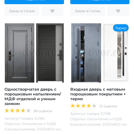
Заказ в 1 клик
Заказ в 1 клик
Термо
Одностворчатая дверь с
Входная дверь с матовым
порошковым напылением/
порошковым покрытием +
МДФ отделкой и умным
термо
замком
13 оценок
56 оценок
Артикул товара: Е2198
Артикул товара: Е2160
Отделка: Напыление и МДФ
Отделка: Напыление и МДФ
Базовый размер: 2000х800 мм
Базовый размер: 2000х800 мм