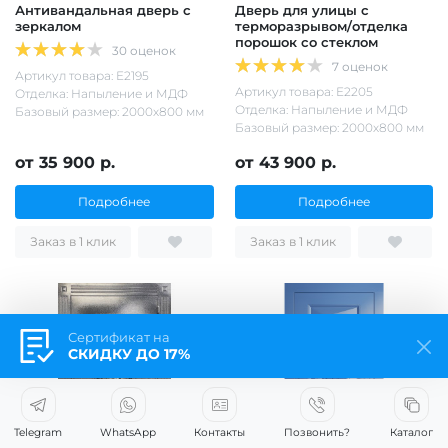
Антивандальная дверь с
Дверь для улицы с
зеркалом
терморазрывом/отделка
порошок со стеклом
30 оценок
7 оценок
Артикул товара: Е2195
Артикул товара: Е2205
Отделка: Напыление и МДФ
Отделка: Напыление и МДФ
Базовый размер: 2000х800 мм
Базовый размер: 2000х800 мм
от 35 900 р.
от 43 900 р.
Подробнее
Подробнее
Заказ в 1 клик
Заказ в 1 клик
Сертификат на
СКИДКУ ДО 17%
Telegram
WhatsApp
Контакты
Позвонить?
Каталог