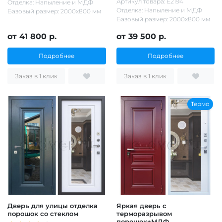
Артикул товара: Е2194
Отделка: Напыление и МДФ
Отделка: Напыление и МДФ
Базовый размер: 2000х800 мм
Базовый размер: 2000х800 мм
от 41 800 р.
от 39 500 р.
Подробнее
Подробнее
Заказ в 1 клик
Заказ в 1 клик
Термо
Дверь для улицы отделка
Яркая дверь с
порошок со стеклом
терморазрывом
порошок+МДФ