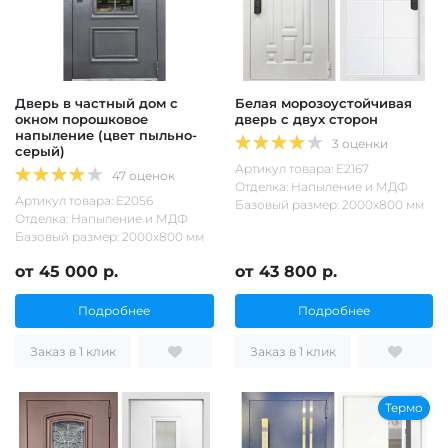
Дверь в частный дом с
Белая морозоустойчивая
окном порошковое
дверь с двух сторон
напыление (цвет пыльно-
3 оценки
серый)
Артикул товара: Е2167
47 оценок
Отделка: Напыление и МДФ
Артикул товара: Е2056
Базовый размер: 2000х800 мм
Отделка: Напыление и МДФ
Базовый размер: 2000х800 мм
от 45 000 р.
от 43 800 р.
Подробнее
Подробнее
Заказ в 1 клик
Заказ в 1 клик
Термо