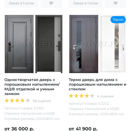
Заказ в 1 клик
Заказ в 1 клик
Термо
Одностворчатая дверь с
Термо дверь для дома с
порошковым напылением/
порошковым напылением и
МДФ отделкой и умным
стеклом
замком
4 оценки
56 оценок
Артикул товара: Е2202
Артикул товара: Е2160
Отделка: Напыление и МДФ
Отделка: Напыление и МДФ
Базовый размер: 2000х800 мм
Базовый размер: 2000х800 мм
от 36 000 р.
от 41 900 р.