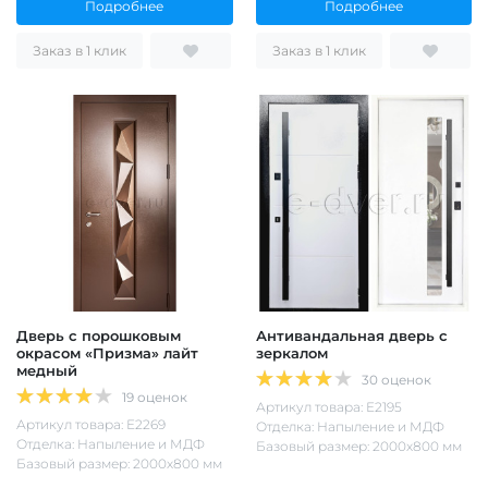
Подробнее
Подробнее
Заказ в 1 клик
Заказ в 1 клик
Дверь с порошковым
Антивандальная дверь с
окрасом «Призма» лайт
зеркалом
медный
30 оценок
19 оценок
Артикул товара: Е2195
Артикул товара: Е2269
Отделка: Напыление и МДФ
Отделка: Напыление и МДФ
Базовый размер: 2000х800 мм
Базовый размер: 2000х800 мм