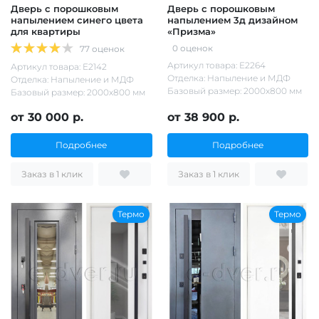
Дверь с порошковым
Дверь с порошковым
напылением синего цвета
напылением 3д дизайном
для квартиры
«Призма»
0 оценок
77 оценок
Артикул товара: Е2264
Артикул товара: Е2142
Отделка: Напыление и МДФ
Отделка: Напыление и МДФ
Базовый размер: 2000х800 мм
Базовый размер: 2000х800 мм
от 30 000 р.
от 38 900 р.
Подробнее
Подробнее
Заказ в 1 клик
Заказ в 1 клик
Термо
Термо