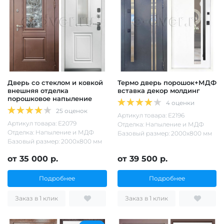
Дверь со стеклом и ковкой
Термо дверь порошок+МДФ
внешняя отделка
вставка декор молдинг
порошковое напыление
4 оценки
25 оценок
Артикул товара: Е2196
Артикул товара: Е2079
Отделка: Напыление и МДФ
Отделка: Напыление и МДФ
Базовый размер: 2000х800 мм
Базовый размер: 2000х800 мм
от 35 000 р.
от 39 500 р.
Подробнее
Подробнее
Заказ в 1 клик
Заказ в 1 клик