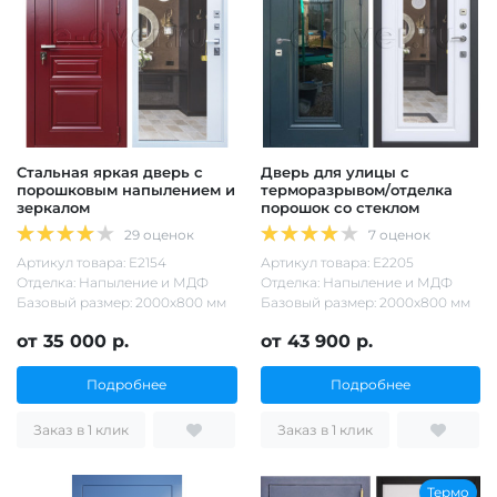
Стальная яркая дверь с
Дверь для улицы с
порошковым напылением и
терморазрывом/отделка
зеркалом
порошок со стеклом
29 оценок
7 оценок
Артикул товара: Е2154
Артикул товара: Е2205
Отделка: Напыление и МДФ
Отделка: Напыление и МДФ
Базовый размер: 2000х800 мм
Базовый размер: 2000х800 мм
от 35 000 р.
от 43 900 р.
Подробнее
Подробнее
Заказ в 1 клик
Заказ в 1 клик
Термо