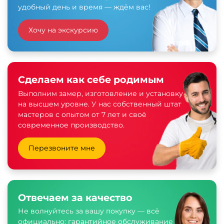
удобный день и время — ждём вас!
Хочу на экскурсию
Сделаем как себе родимым
Выполним замер, изготовление и установку
на высшем уровне. У нас собственный штат
мастеров с опытом от 7 лет и своё
современное производство.
Перезвоните мне
Отвечаем за качество
Не волнуйтесь за вашу покупку — всё
официально: гарантийное обслуживание