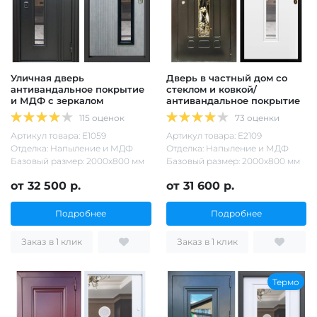
Уличная дверь
Дверь в частный дом со
антивандальное покрытие
стеклом и ковкой/
и МДФ с зеркалом
антивандальное покрытие
115 оценок
73 оценки
Артикул товара: Е1059
Артикул товара: Е2109
Отделка: Напыление и МДФ
Отделка: Напыление и МДФ
Базовый размер: 2000х800 мм
Базовый размер: 2000х800 мм
от 32 500 р.
от 31 600 р.
Подробнее
Подробнее
Заказ в 1 клик
Заказ в 1 клик
Термо