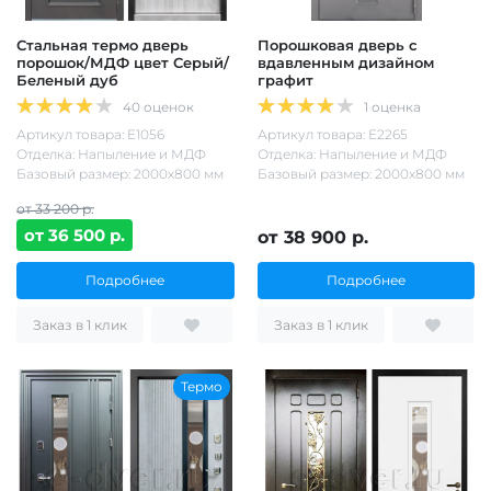
Стальная термо дверь
Порошковая дверь с
порошок/МДФ цвет Серый/
вдавленным дизайном
Беленый дуб
графит
40 оценок
1 оценка
Артикул товара: Е1056
Артикул товара: Е2265
Отделка: Напыление и МДФ
Отделка: Напыление и МДФ
Базовый размер: 2000х800 мм
Базовый размер: 2000х800 мм
от 33 200 р.
от 36 500 р.
от 38 900 р.
Подробнее
Подробнее
Заказ в 1 клик
Заказ в 1 клик
Термо