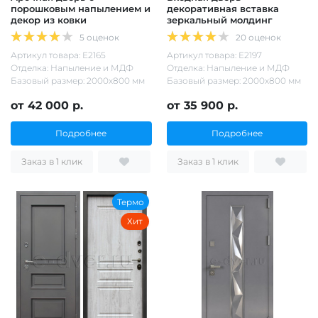
порошковым напылением и
декоративная вставка
декор из ковки
зеркальный молдинг
5 оценок
20 оценок
Артикул товара: Е2165
Артикул товара: Е2197
Отделка: Напыление и МДФ
Отделка: Напыление и МДФ
Базовый размер: 2000х800 мм
Базовый размер: 2000х800 мм
от 42 000 р.
от 35 900 р.
Подробнее
Подробнее
Заказ в 1 клик
Заказ в 1 клик
Термо
Хит