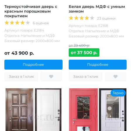
Термоустойчивая дверь с
Белая дверь МДФ с умным
красным порошковым
замком
покрытием
23 оценки
6 оценок
Артикул товара: Е2168
Артикул товара: Е2184
Отделка: Напыление и МДФ
Отделка: Напыление и МДФ
Базовый размер: 2000х800 мм
Базовый размер: 2000х800 мм
от 39 400 р.
от 37 500 р.
от 43 900 р.
Подробнее
Подробнее
Заказ в 1 клик
Заказ в 1 клик
Термо