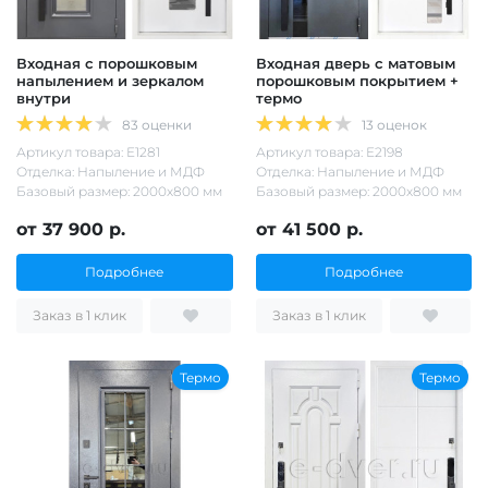
Входная с порошковым
Входная дверь с матовым
напылением и зеркалом
порошковым покрытием +
внутри
термо
83 оценки
13 оценок
Артикул товара: Е1281
Артикул товара: Е2198
Отделка: Напыление и МДФ
Отделка: Напыление и МДФ
Базовый размер: 2000х800 мм
Базовый размер: 2000х800 мм
от 37 900 р.
от 41 500 р.
Подробнее
Подробнее
Заказ в 1 клик
Заказ в 1 клик
Термо
Термо